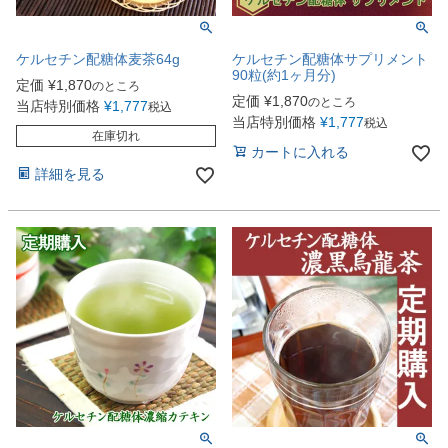
ケルセチン配糖体麦茶64g
ケルセチン配糖体サプリメント
90粒(約1ヶ月分)
定価
¥
1,870
のところ
定価
¥
1,870
のところ
当店特別価格
¥
1,777
税込
当店特別価格
¥
1,777
税込
在庫切れ
カートに入れる
詳細を見る