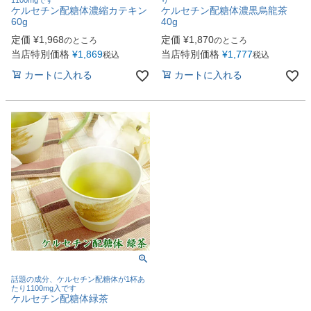
1100mgです
り
ケルセチン配糖体濃縮カテキン
ケルセチン配糖体濃黒烏龍茶
60g
40g
定価
¥
1,968
定価
¥
1,870
のところ
のところ
当店特別価格
¥
1,869
当店特別価格
¥
1,777
税込
税込
カートに入れる
カートに入れる
話題の成分、ケルセチン配糖体が1杯あ
たり1100mg入です
ケルセチン配糖体緑茶