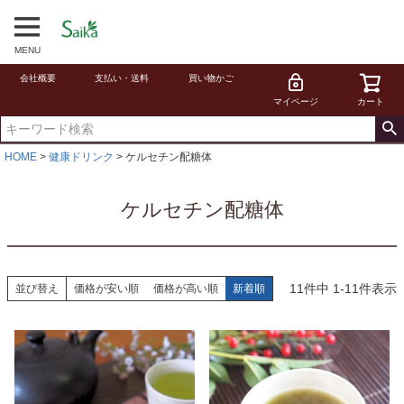
MENU
会社概要
支払い・送料
買い物かご
マイページ
カート
HOME
健康ドリンク
ケルセチン配糖体
ケルセチン配糖体
11
件中
1
-
11
件表示
並び替え
価格が安い順
価格が高い順
新着順