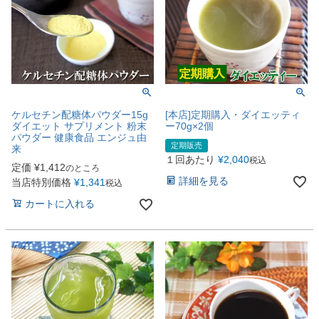
ケルセチン配糖体パウダー15g
[本店]定期購入・ダイエッティ
ダイエット サプリメント 粉末
ー70g×2個
パウダー 健康食品 エンジュ由
定期販売
来
１回あたり
¥
2,040
税込
定価
¥
1,412
のところ
詳細を見る
当店特別価格
¥
1,341
税込
カートに入れる