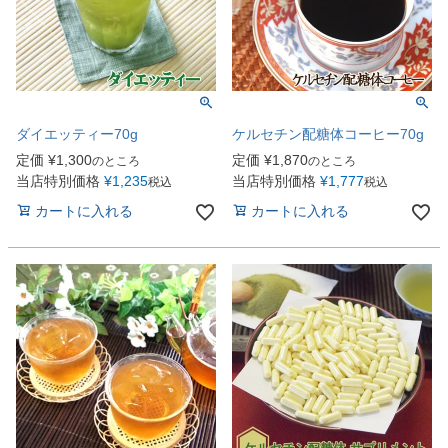
ダイエッティー70g
ケルセチン配糖体コーヒー70g
定価
¥
1,300
定価
¥
1,870
のところ
のところ
当店特別価格
¥
1,235
当店特別価格
¥
1,777
税込
税込
カートに入れる
カートに入れる