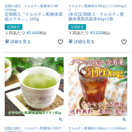
話題の成分、ケルセチン配糖体が1杯
ケルセチン配糖体が1杯あたり1100mg入
1100mg
り
定期購入『ケルセチン配糖体濃
[本店]定期購入・ケルセチン配
縮カテキン』105g
糖体濃黒烏龍茶40g×2個
定期販売
定期販売
１回あたり
¥
2,640
１回あたり
¥
3,020
税込
税込
詳細を見る
詳細を見る
話題の成分、ケルセチン配糖体が1杯で
ケルセチン配糖体が1杯あたり1100mg入