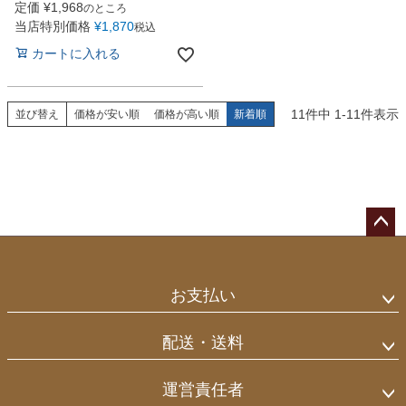
定価
¥
1,968
のところ
当店特別価格
¥
1,870
税込
カートに入れる
11
件中
1
-
11
件表示
並び替え
価格が安い順
価格が高い順
新着順
ペー
ジト
ップ
お支払い
へ
配送・送料
運営責任者