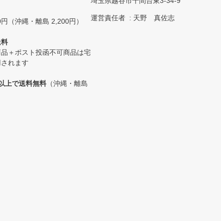
埼玉県越谷市千間台東3-34-9
運営責任者
天野 真佐志
0円（沖縄・離島 2,200円）
送料
商品＋ポスト投函不可商品は宅
用されます
0円以上で送料無料
（沖縄・離島