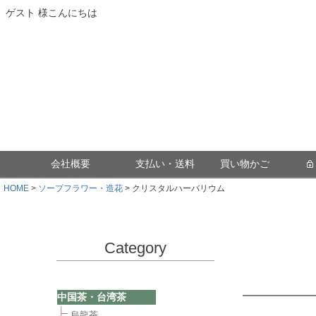
ゲスト 様こんにちは
会社概要
支払い・送料
買い物かご
HOME
ソープフラワー・造花
クリスタルハーバリウム
Category
中国茶・台湾茶
烏龍茶