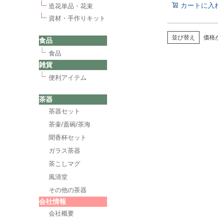
カートに入
造花単品・花束
資材・手作りキット
並び替え
価格
食品
食品
雑貨
便利アイテム
茶器
茶器セット
茶壷/蓋碗/茶海
聞香杯セット
ガラス茶器
茶こしマグ
風清堂
その他の茶器
会社情報
会社概要