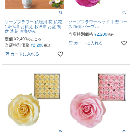
ソープフラワー 仏壇用 花 仏花
ソープフラワーヘッド 中型ロー
1束仏壇 お供え お彼岸 お盆 初
ズ25個 パープル
盆 造花 お悔やみ
当店特別価格
¥
2,200
税込
定価
¥
2,400
のところ
カートに入れる
当店特別価格
¥
2,286
税込
カートに入れる