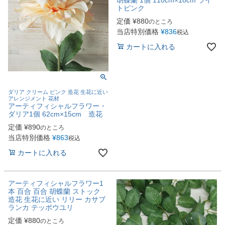
トピンク
定価
¥
880
のところ
当店特別価格
¥
836
税込
カートに入れる
ダリア クリーム ピンク 造花 生花に近い
アレンジメント 花材
アーティフィシャルフラワー・
ダリア1個 62cm×15cm 造花
定価
¥
890
のところ
当店特別価格
¥
863
税込
カートに入れる
アーティフィシャルフラワー1
本 百合 百合 胡蝶蘭 ストック
造花 生花に近い リリー カサブ
ランカ テッポウユリ
定価
¥
880
のところ