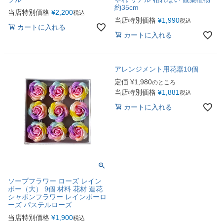
約35cm
当店特別価格
¥
2,200
税込
当店特別価格
¥
1,990
税込
カートに入れる
カートに入れる
アレンジメント用花器10個
定価
¥
1,980
のところ
当店特別価格
¥
1,881
税込
カートに入れる
ソープフラワー ローズ レイン
ボー（大） 9個 材料 花材 造花
シャボンフラワー レインボーロ
ーズ パステルローズ
当店特別価格
¥
1,900
税込