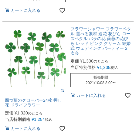
カートに入れる
フラワーシャワー フラワーペタ
ル 選べる素材 造花 花びら ロー
ズペタル バラの花 薔薇の花び
ら レッド ピンク クリーム 結婚
式 ウェディング パーティー 2
次会
定価
¥
1,300
のところ
当店特別価格
¥
1,235
税込
販売期間
2021/10/08 8:00
〜
カートに入れる
四つ葉のクローバー24枚 押し
花 ドライフラワー
定価
¥
1,320
のところ
当店特別価格
¥
1,254
税込
カートに入れる