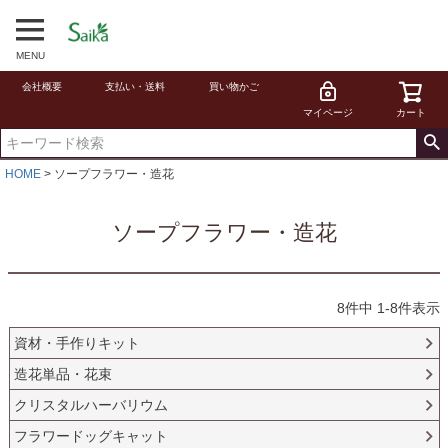
MENU
会社概要
支払い・送料
買い物かご
マイページ
カート
HOME
ソープフラワー・造花
ソープフラワー・造花
8
件中
1
-
8
件表示
資材・手作りキット
造花単品・花束
クリスタルハーバリウム
フラワードッグキャット