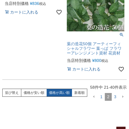
当店特別価格
¥
836
税込
カートに入れる
葉の造花50個 アーティーフィ
シャルフラワー 葉っぱ フラワ
ーアレンジメント資材 花資材
当店特別価格
¥
800
税込
カートに入れる
58
件中
21
-
40
件表示
並び替え
価格が安い順
価格が高い順
新着順
1
2
3