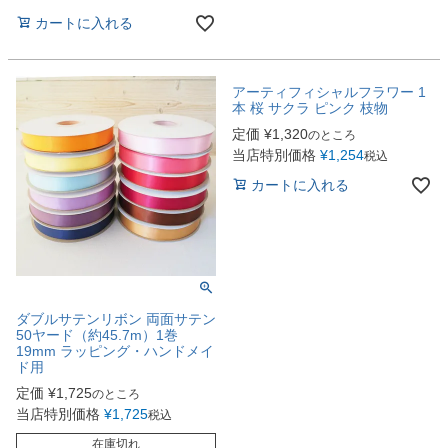
カートに入れる
アーティフィシャルフラワー 1
本 桜 サクラ ピンク 枝物
定価
¥
1,320
のところ
当店特別価格
¥
1,254
税込
カートに入れる
ダブルサテンリボン 両面サテン
50ヤード（約45.7m）1巻
19mm ラッピング・ハンドメイ
ド用
定価
¥
1,725
のところ
当店特別価格
¥
1,725
税込
在庫切れ