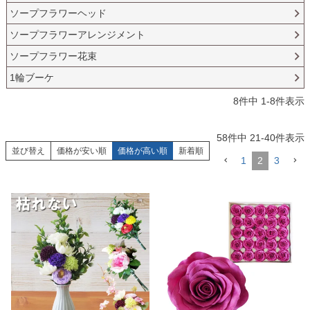
ソープフラワーヘッド
ソープフラワーアレンジメント
ソープフラワー花束
1輪ブーケ
8
件中
1
-
8
件表示
58
件中
21
-
40
件表示
並び替え
価格が安い順
価格が高い順
新着順
1
2
3