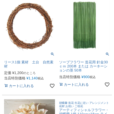
リース1個 素材 土台 自然素
ソープフラワー 造花用 針金30
材
ｃｍ 200本 または カーネーシ
ョンの茎 50本
定価
¥
1,200
のところ
当店特別価格
¥
900
税込
当店特別価格
¥
1,140
税込
カートに入れる
カートに入れる
胡蝶蘭 造花 生花に近い アレンジメント
花材 お祝い ご祝花
アーティフィシャルフラワー・
胡蝶蘭 1個 110cm×18cm ライ