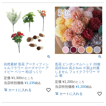
自然素材 造花 アーティフィシ
造花 ピンポンマムヘッド 20個
ャルフラワー ローズマリー ア
花径3cm 高さ3cm ※茎は付属
イビー ベリー 松ぼっくり
しません フェイクフラワー マ
ム 菊
定価
¥
1,300
のところ
定価
¥
1,200
のところ
当店特別価格
¥
1,235
税込
当店特別価格
¥
1,200
税込
カートに入れる
カートに入れる