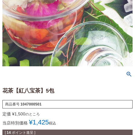
花茶【紅八宝茶】5包
商品番号
1047000501
定価
¥
1,500
のところ
¥
1,425
当店特別価格
税込
[
14
ポイント進呈 ]