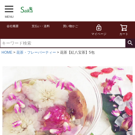
MENU
会社概要
支払い・送料
買い物かご
マイページ
カート
HOME
花茶・フレーバーティー
花茶【紅八宝茶】5包