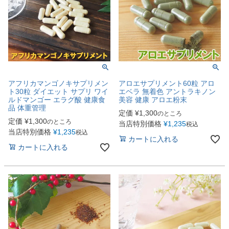
アフリカマンゴノキサプリメン
アロエサプリメント60粒 アロ
ト30粒 ダイエット サプリ ワイ
エベラ 無着色 アントラキノン
ルドマンゴー エラグ酸 健康食
美容 健康 アロエ粉末
品 体重管理
定価
¥
1,300
のところ
定価
¥
1,300
のところ
当店特別価格
¥
1,235
税込
当店特別価格
¥
1,235
税込
カートに入れる
カートに入れる