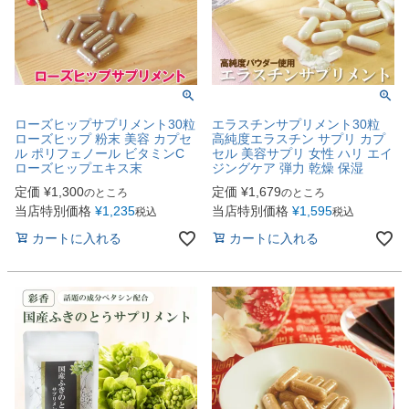
ローズヒップサプリメント30粒
エラスチンサプリメント30粒
ローズヒップ 粉末 美容 カプセ
高純度エラスチン サプリ カプ
ル ポリフェノール ビタミンC
セル 美容サプリ 女性 ハリ エイ
ローズヒップエキス末
ジングケア 弾力 乾燥 保湿
定価
¥
1,300
定価
¥
1,679
のところ
のところ
当店特別価格
¥
1,235
当店特別価格
¥
1,595
税込
税込
カートに入れる
カートに入れる