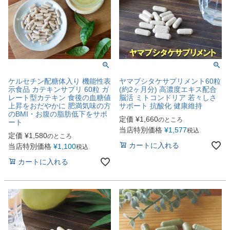
ケルセチン配糖体入り 機能性表
ヤマブシタケサプリメント60粒
示食品 カテキンサプリ 60粒 ガ
(約2ヶ月分) 高濃度エキス配合
レート型カテキン 食後の血糖値
脳活 ミトコンドリア 若々しさ
上昇をおだやかに 肥満気味の方
サポート 抗酸化 健康維持
のBMI・お腹の脂肪低下をサポ
定価
¥
1,660
のところ
ート
当店特別価格
¥
1,577
税込
定価
¥
1,580
のところ
カートに入れる
当店特別価格
¥
1,100
税込
カートに入れる