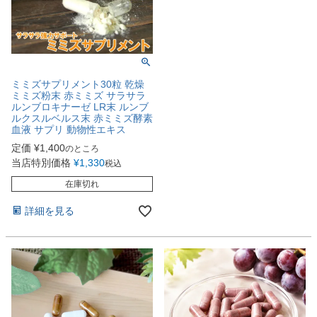
ミミズサプリメント30粒 乾燥
ミミズ粉末 赤ミミズ サラサラ
ルンブロキナーゼ LR末 ルンブ
ルクスルベルス末 赤ミミズ酵素
血液 サプリ 動物性エキス
定価
¥
1,400
のところ
当店特別価格
¥
1,330
税込
在庫切れ
詳細を見る