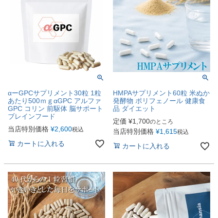
αーGPCサプリメント30粒 1粒
HMPAサプリメント60粒 米ぬか
あたり500ｍｇαGPC アルファ
発酵物 ポリフェノール 健康食
GPC コリン 前駆体 脳サポート
品 ダイエット
ブレインフード
定価
¥
1,700
のところ
当店特別価格
¥
2,600
税込
当店特別価格
¥
1,615
税込
カートに入れる
カートに入れる