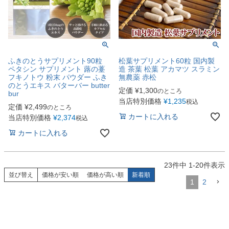
ふきのとうサプリメント90粒
松葉サプリメント60粒 国内製
ペタシン サプリメント 蕗の薹
造 茶葉 松葉 アカマツ スラミン
フキノトウ 粉末 パウダー ふき
無農薬 赤松
のとうエキス バターバー butter
定価
¥
1,300
のところ
bur
当店特別価格
¥
1,235
税込
定価
¥
2,499
のところ
カートに入れる
当店特別価格
¥
2,374
税込
カートに入れる
23
件中
1
-
20
件表示
並び替え
価格が安い順
価格が高い順
新着順
1
2