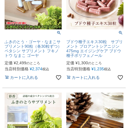
ふきのとう・ゴーヤ・なまこサ
ブドウ種子エキス30粒 サプリ
プリメント90粒（各30粒ずつ）
メント プロアントシアニジン
ペタシン サプリメント フキノ
475mg エイジングケア ブドウ
トウ なまこ ゴーヤ
種子ポリフェノール
定価
¥
2,499
定価
¥
1,300
のところ
のところ
当店特別価格
¥
2,374
当店特別価格
¥
1,235
税込
税込
カートに入れる
カートに入れる