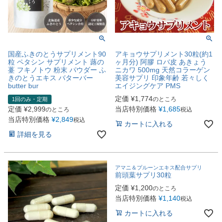
国産ふきのとうサプリメント90
アキョウサプリメント30粒(約1
粒 ペタシン サプリメント 蕗の
ヶ月分) 阿膠 ロバ皮 あきょう
薹 フキノトウ 粉末 パウダー ふ
ニカワ 500mg 天然コラーゲン
きのとうエキス バターバー
美容サプリ 印象年齢 若々しく
butter bur
エイジングケア PMS
定価
¥
1,774
のところ
1回のみ・定期
定価
¥
2,999
当店特別価格
¥
1,685
のところ
税込
当店特別価格
¥
2,849
税込
カートに入れる
詳細を見る
アマニ＆プルーンエキス配合サプリ
前頭葉サプリ30粒
定価
¥
1,200
のところ
当店特別価格
¥
1,140
税込
カートに入れる