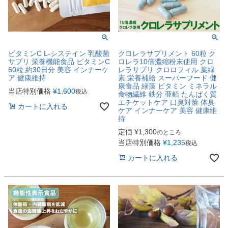
ビタミンC L-システイン 乳酸菌
クロレラサプリメント 60粒 ク
サプリ 栄養機能食品 ビタミンC
ロレラ10倍濃縮粉末使用 クロ
60粒 約30日分 美容 インナーケ
レラサプリ クロロフィル 葉緑
ア 健康維持
素 栄養補給 スーパーフード 健
康食品 緑藻 ビタミン ミネラル
当店特別価格
¥
1,600
税込
食物繊維 鉄分 亜鉛 たんぱく質
エチケットケア 口臭対策 体臭
カートに入れる
ケア インナーケア 美容 健康維
持
定価
¥
1,300
のところ
当店特別価格
¥
1,235
税込
カートに入れる