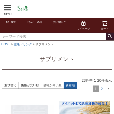
MENU
会社概要
支払い・送料
買い物かご
マイページ
カート
HOME
健康ドリンク
サプリメント
サプリメント
23
件中
1
-
20
件表示
並び替え
価格が安い順
価格が高い順
新着順
1
2