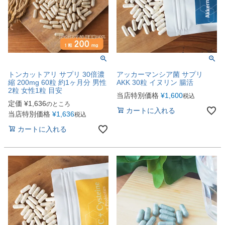
トンカットアリ サプリ 30倍濃
アッカーマンシア菌 サプリ
縮 200mg 60粒 約1ヶ月分 男性
AKK 30粒 イヌリン 腸活
2粒 女性1粒 目安
当店特別価格
¥
1,600
税込
定価
¥
1,636
のところ
カートに入れる
当店特別価格
¥
1,636
税込
カートに入れる