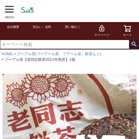
MENU
会社概要
支払い・送料
買い物かご
マイページ
カート
HOME
プーアル茶(プーアール茶、プアール茶、餅茶など)
プーアル茶【老同志餅茶2021年熟茶】1個