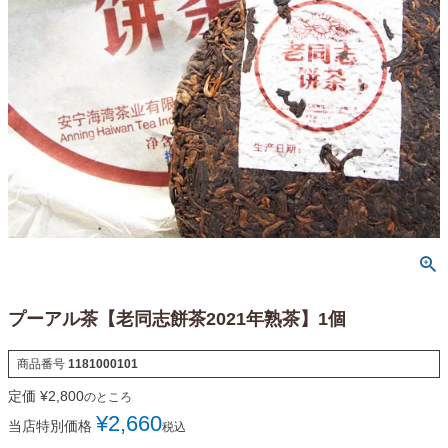
プーアル茶【老同志餅茶2021年熟茶】1個
商品番号
1181000101
定価
¥
2,800
のところ
¥
2,660
当店特別価格
税込