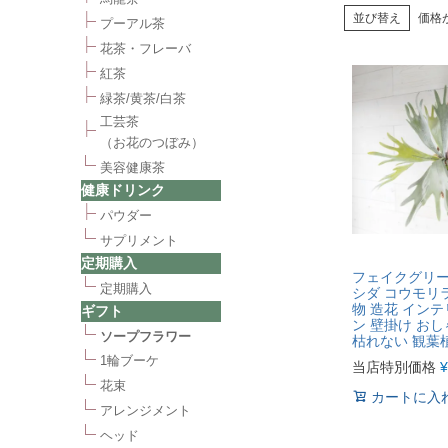
並び替え
価格
プーアル茶
花茶・フレーバ
紅茶
緑茶/黄茶/白茶
工芸茶
（お花のつぼみ）
美容健康茶
健康ドリンク
パウダー
サプリメント
定期購入
フェイクグリー
定期購入
シダ コウモリ
物 造花 イン
ギフト
ン 壁掛け おし
ソープフラワー
枯れない 観葉植
1輪ブーケ
当店特別価格
¥
花束
カートに入
アレンジメント
ヘッド