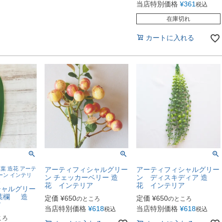
当店特別価格
¥
361
税込
在庫切れ
カートに入れる
 葉 造花 アーテ
アーティフィシャルグリー
アーティフィシャルグリー
ーン インテリ
ン チェッカーベリー 造
ン ディスキディア 造
ト
花 インテリア
花 インテリア
シャルグリー
葉欄 造
定価
¥
650
定価
¥
650
のところ
のところ
ア
当店特別価格
¥
618
当店特別価格
¥
618
税込
税込
ころ