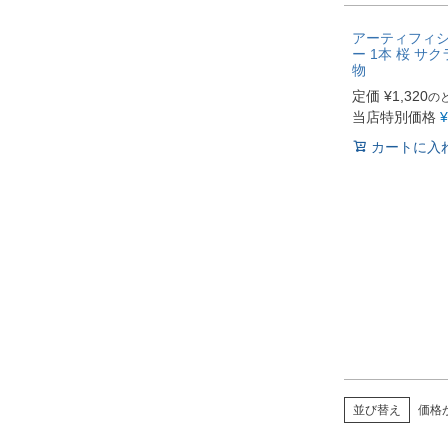
アーティフィ
ー 1本 桜 サク
物
定価
¥
1,320
の
当店特別価格
¥
カートに入
並び替え
価格