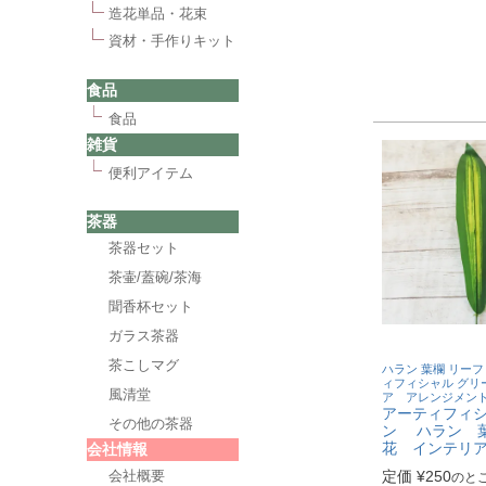
造花単品・花束
資材・手作りキット
食品
食品
雑貨
便利アイテム
茶器
茶器セット
茶壷/蓋碗/茶海
聞香杯セット
ガラス茶器
茶こしマグ
ハラン 葉欄 リーフ
ィフィシャル グリ
風清堂
ア アレンジメン
アーティフィ
その他の茶器
ン ハラン 
花 インテリ
会社情報
会社概要
定価
¥
250
のと