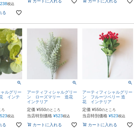
カートに入れる
カートに入れる
238
税込
れる
シャルグリー
アーティフィシャルグリー
アーティフィシャルグリー
造花 インテ
ン ローズマリー 造花
ン フルーツベリー 造
インテリア
花 インテリア
定価
¥
550
定価
¥
550
ころ
のところ
のところ
523
当店特別価格
¥
523
当店特別価格
¥
523
税込
税込
税込
れる
カートに入れる
カートに入れる