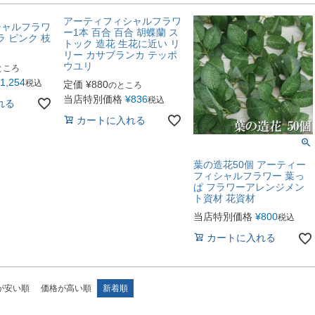
アーティフィシャルフラワ
シャルフラワ
ー1本 百合 百合 胡蝶蘭 ス
ラ ピンク 枝
トック 造花 生花に近い リ
リー カサブランカ テッポ
ウユリ
ところ
1,254
税込
定価
¥
880
のところ
当店特別価格
¥
836
税込
れる
カートに入れる
葉の造花50個 アーティー
フィシャルフラワー 葉っ
ぱ フラワーアレンジメン
ト資材 花資材
当店特別価格
¥
800
税込
カートに入れる
が安い順
価格が高い順
新着順