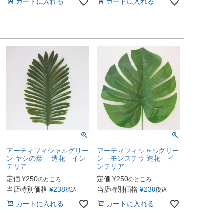
カートに入れる
カートに入れる
アーティフィシャルグリー
アーティフィシャルグリー
ン ヤシの葉 造花 イン
ン モンステラ 造花 イ
テリア
ンテリア
定価
¥
250
定価
¥
250
のところ
のところ
当店特別価格
¥
238
当店特別価格
¥
238
税込
税込
カートに入れる
カートに入れる