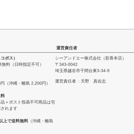
運営責任者
ネコポス）
シーアンドエー株式会社（彩香本店）
料無料（日時指定不可）
343-0042
埼玉県越谷市千間台東3-34-9
運営責任者
天野 真佐志
0円（沖縄・離島 2,200円）
送料
商品＋ポスト投函不可商品は宅
用されます
0円以上で送料無料
（沖縄・離島