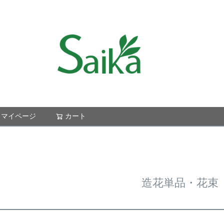
マイページ
カート
検索
造花単品・花束