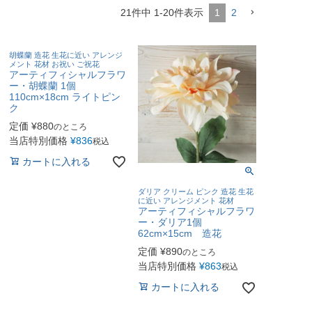
21
件中
1
-
20
件表示
1
2
胡蝶蘭 造花 生花に近い アレンジ
メント 花材 お祝い ご祝花
アーティフィシャルフラワ
ー・胡蝶蘭 1個
110cm×18cm ライトピン
ク
定価
¥
880
のところ
当店特別価格
¥
836
税込
カートに入れる
ダリア クリーム ピンク 造花 生花
に近い アレンジメント 花材
アーティフィシャルフラワ
ー・ダリア1個
62cm×15cm 造花
定価
¥
890
のところ
当店特別価格
¥
863
税込
カートに入れる