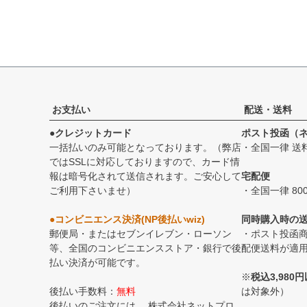
お支払い
配送・送料
●クレジットカード
ポスト投函（
一括払いのみ可能となっております。（弊店
・全国一律 送
ではSSLに対応しておりますので、カード情
報は暗号化されて送信されます。ご安心して
宅配便
ご利用下さいませ）
・全国一律 80
●コンビニエンス決済(NP後払いwiz)
同時購入時の
郵便局・またはセブンイレブン・ローソン
・ポスト投函
等、全国のコンビニエンスストア・銀行で後
配便送料が適
払い決済が可能です。
※
税込3,98
後払い手数料：
無料
は対象外）
後払いのご注文には、
株式会社ネットプロ