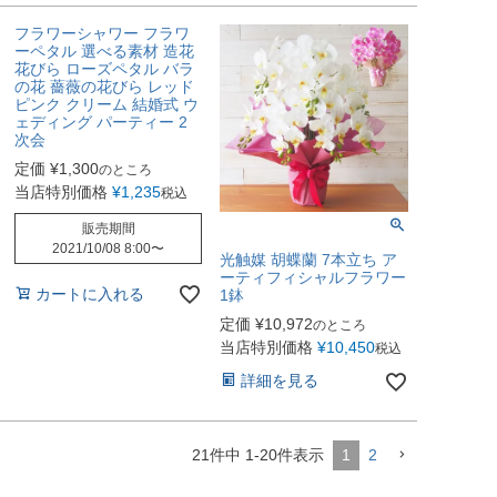
フラワーシャワー フラワ
ーペタル 選べる素材 造花
花びら ローズペタル バラ
の花 薔薇の花びら レッド
ピンク クリーム 結婚式 ウ
ェディング パーティー 2
次会
定価
¥
1,300
のところ
当店特別価格
¥
1,235
税込
販売期間
2021/10/08 8:00
〜
光触媒 胡蝶蘭 7本立ち ア
ーティフィシャルフラワー
カートに入れる
1鉢
定価
¥
10,972
のところ
当店特別価格
¥
10,450
税込
詳細を見る
21
件中
1
-
20
件表示
1
2