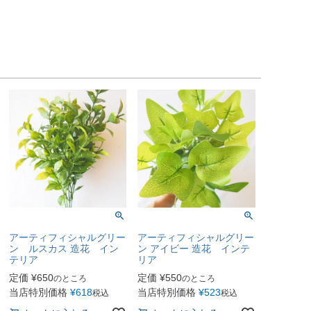
アーティフィシャルグリー
アーティフィシャルグリー
ン ルスカス 造花 イン
ン アイビー 造花 インテ
テリア
リア
定価
¥
650
定価
¥
550
のところ
のところ
当店特別価格
¥
618
当店特別価格
¥
523
税込
税込