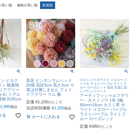
が安い順
価格が高い順
新着順
ン ビカク
造花 ピンポンマムヘッド
カスミソウ ホワイト イエロー パ
ープル ライトパープル ライトブ
ラン 観葉植
20個 花径3cm 高さ3cm ※
ルー ローズレッド 造花 生花に近
テリアグリー
茎は付属しません フェイ
い アレンジメント
ゃれ リアル
クフラワー マム 菊
アーティフィシャルフラワ
物 約35cm
ー・カスミソウ 1本 1輪
定価
¥
1,200
のところ
60cm×16cm カスミ草 ホ
1,990
税込
当店特別価格
¥
1,200
税込
ワイト イエロー パープル
ライトパープル ライトブ
れる
カートに入れる
ルー ローズレッド
定価
¥
380
のところ