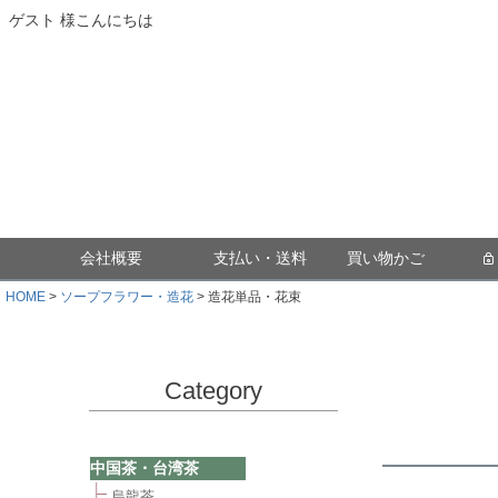
ゲスト 様こんにちは
会社概要
支払い・送料
買い物かご
HOME
ソープフラワー・造花
造花単品・花束
Category
中国茶・台湾茶
烏龍茶