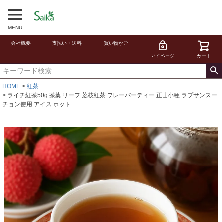
MENU
会社概要
支払い・送料
買い物かご
マイページ
カート
HOME
紅茶
ライチ紅茶50g 茶葉 リーフ 茘枝紅茶 フレーバーティー 正山小種 ラプサンスー
チョン使用 アイス ホット