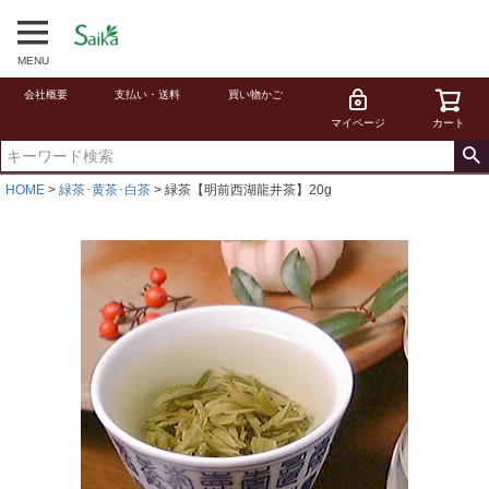
MENU
会社概要
支払い・送料
買い物かご
マイページ
カート
HOME
緑茶･黄茶･白茶
緑茶【明前西湖龍井茶】20g