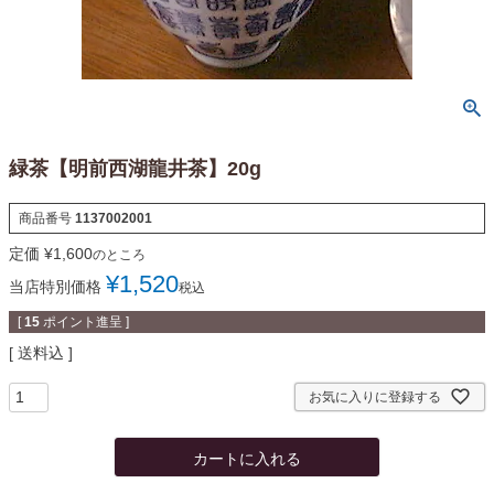
緑茶【明前西湖龍井茶】20g
商品番号
1137002001
定価
¥
1,600
のところ
¥
1,520
当店特別価格
税込
[
15
ポイント進呈 ]
送料込
お気に入りに登録する
カートに入れる