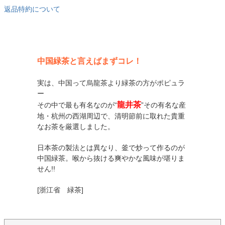
返品特約について
中国緑茶と言えばまず
コレ！
実は、中国って烏龍茶より緑茶の方がポピュラ
ー
龍井茶
その中で最も有名なのが“
”その有名な産
地・杭州の西湖周辺で、清明節前に取れた
貴重
なお茶
を厳選しました。
日本茶の製法とは異なり、釜で炒って作るのが
中国緑茶。喉から抜ける爽やかな風味が堪りま
せん!!
[浙江省 緑茶]