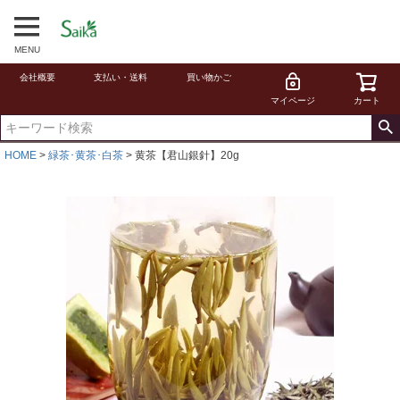
MENU
会社概要
支払い・送料
買い物かご
マイページ
カート
HOME
緑茶･黄茶･白茶
黄茶【君山銀針】20g