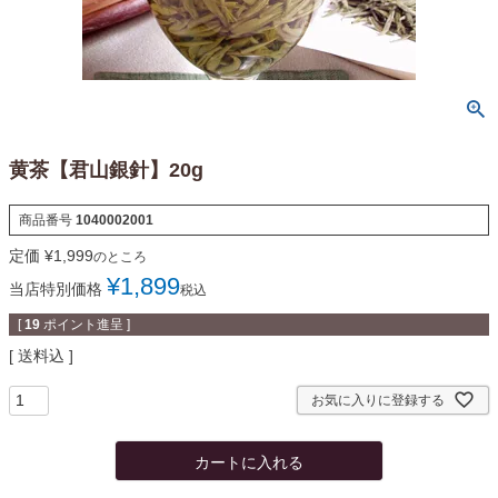
黄茶【君山銀針】20g
商品番号
1040002001
定価
¥
1,999
のところ
¥
1,899
当店特別価格
税込
[
19
ポイント進呈 ]
送料込
お気に入りに登録する
カートに入れる