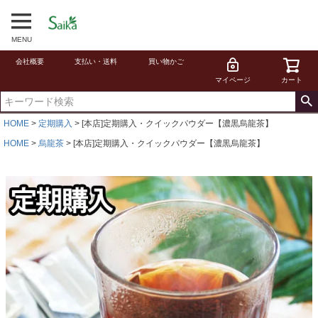
MENU
会社概要
支払い・送料
買い物かご
マイページ
カート
HOME
定期購入
[本店]定期購入・クイックパウダー【濃黒烏龍茶】
HOME
烏龍茶
[本店]定期購入・クイックパウダー【濃黒烏龍茶】