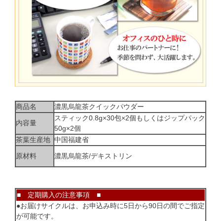
商品名
濃黒烏龍茶クイックパウダー
スティック0.8g×30包×2個もしくはジップパック
内容量
50g×2個
茶葉生産地
中国福建省
原材料
濃黒烏龍茶/デキストリン
■ 定期購入の注意事項 ■
●お届けサイクルは、お申込み時に5日から90日の間でご指定
が可能です。