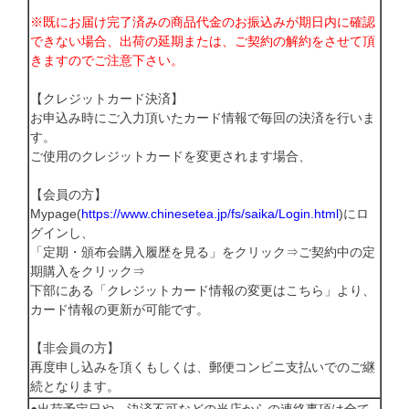
※既にお届け完了済みの商品代金のお振込みが期日内に確認
できない場合、出荷の延期または、ご契約の解約をさせて頂
きますのでご注意下さい。
【クレジットカード決済】
お申込み時にご入力頂いたカード情報で毎回の決済を行いま
す。
ご使用のクレジットカードを変更されます場合、
【会員の方】
Mypage(
https://www.chinesetea.jp/fs/saika/Login.html
)にロ
グインし、
「定期・頒布会購入履歴を見る」をクリック⇒ご契約中の定
期購入をクリック⇒
下部にある「クレジットカード情報の変更はこちら」より、
カード情報の更新が可能です。
【非会員の方】
再度申し込みを頂くもしくは、郵便コンビニ支払いでのご継
続となります。
●出荷予定日や、決済不可などの当店からの連絡事項は全て