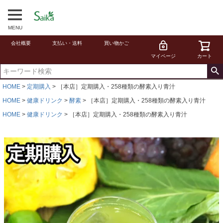
MENU
会社概要
支払い・送料
買い物かご
マイページ
カート
HOME
定期購入
［本店］定期購入・258種類の酵素入り青汁
HOME
健康ドリンク
酵素
［本店］定期購入・258種類の酵素入り青汁
HOME
健康ドリンク
［本店］定期購入・258種類の酵素入り青汁