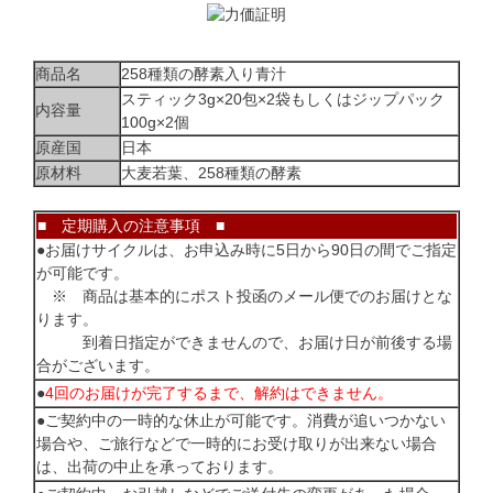
商品名
258種類の酵素入り青汁
スティック3g×20包×2袋もしくはジップパック
内容量
100g×2個
原産国
日本
原材料
大麦若葉、258種類の酵素
■ 定期購入の注意事項 ■
●お届けサイクルは、お申込み時に5日から90日の間でご指定
が可能です。
※ 商品は基本的にポスト投函のメール便でのお届けとな
ります。
到着日指定ができませんので、お届け日が前後する場
合がございます。
●
4回のお届けが完了するまで、解約はできません。
●ご契約中の一時的な休止が可能です。消費が追いつかない
場合や、ご旅行などで一時的にお受け取りが出来ない場合
は、出荷の中止を承っております。