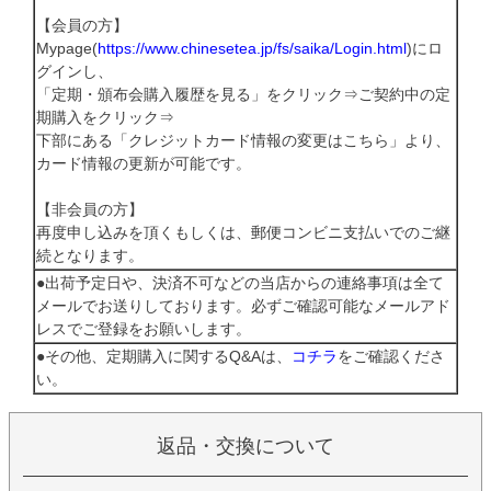
【会員の方】
Mypage(
https://www.chinesetea.jp/fs/saika/Login.html
)にロ
グインし、
「定期・頒布会購入履歴を見る」をクリック⇒ご契約中の定
期購入をクリック⇒
下部にある「クレジットカード情報の変更はこちら」より、
カード情報の更新が可能です。
【非会員の方】
再度申し込みを頂くもしくは、郵便コンビニ支払いでのご継
続となります。
●出荷予定日や、決済不可などの当店からの連絡事項は全て
メールでお送りしております。必ずご確認可能なメールアド
レスでご登録をお願いします。
●その他、定期購入に関するQ&Aは、
コチラ
をご確認くださ
い。
返品・交換について