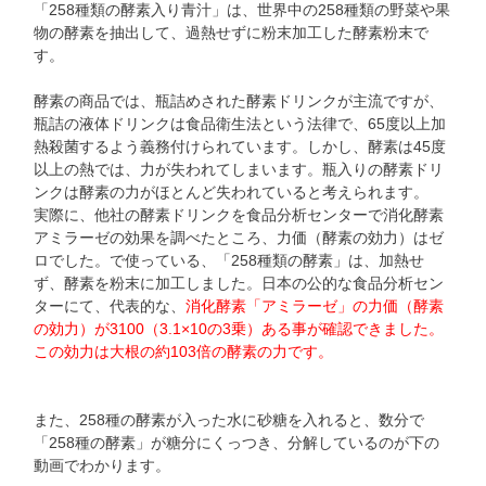
「258種類の酵素入り青汁」は、世界中の258種類の野菜や果
物の酵素を抽出して、過熱せずに粉末加工した酵素粉末で
す。
酵素の商品では、瓶詰めされた酵素ドリンクが主流ですが、
瓶詰の液体ドリンクは食品衛生法という法律で、65度以上加
熱殺菌するよう義務付けられています。しかし、酵素は45度
以上の熱では、力が失われてしまいます。瓶入りの酵素ドリ
ンクは酵素の力がほとんど失われていると考えられます。
実際に、他社の酵素ドリンクを食品分析センターで消化酵素
アミラーゼの効果を調べたところ、力価（酵素の効力）はゼ
ロでした。で使っている、「258種類の酵素」は、加熱せ
ず、酵素を粉末に加工しました。日本の公的な食品分析セン
ターにて、代表的な、
消化酵素「アミラーゼ」の力価（酵素
の効力）が3100（3.1×10の3乗）ある事が確認できました。
この効力は大根の約103倍の酵素の力です。
また、258種の酵素が入った水に砂糖を入れると、数分で
「258種の酵素」が糖分にくっつき、分解しているのが下の
動画でわかります。