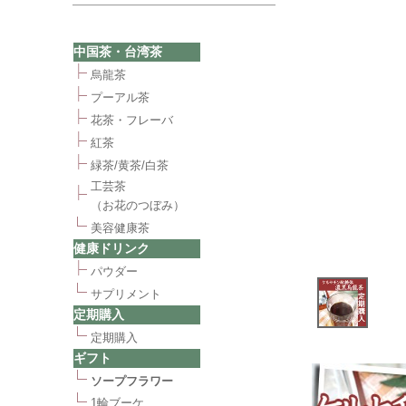
中国茶・台湾茶
烏龍茶
プーアル茶
花茶・フレーバ
紅茶
緑茶/黄茶/白茶
工芸茶
（お花のつぼみ）
美容健康茶
健康ドリンク
パウダー
サプリメント
定期購入
定期購入
ギフト
ソープフラワー
1輪ブーケ