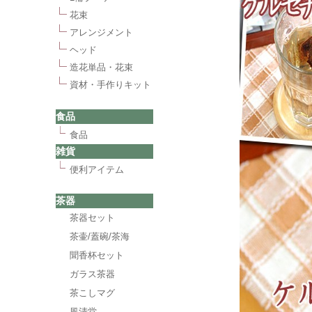
花束
アレンジメント
ヘッド
造花単品・花束
資材・手作りキット
食品
食品
雑貨
便利アイテム
茶器
茶器セット
茶壷/蓋碗/茶海
聞香杯セット
ガラス茶器
茶こしマグ
風清堂