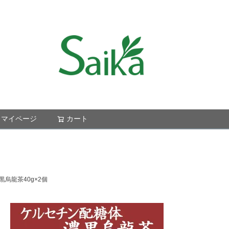
マイページ
カート
検索
烏龍茶40g×2個