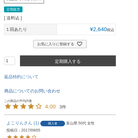
定期販売
送料込
¥
2,640
１回あたり
税込
お気に入りに登録する
定期購入する
返品特約について
商品についてのお問い合わせ
4.00
3
よこりん
1
富山県
50代
女性
購入者
投稿日
2017/09/05