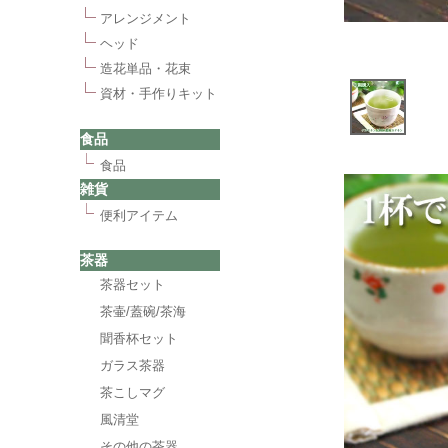
アレンジメント
ヘッド
造花単品・花束
資材・手作りキット
食品
食品
雑貨
便利アイテム
茶器
茶器セット
茶壷/蓋碗/茶海
聞香杯セット
ガラス茶器
茶こしマグ
風清堂
その他の茶器