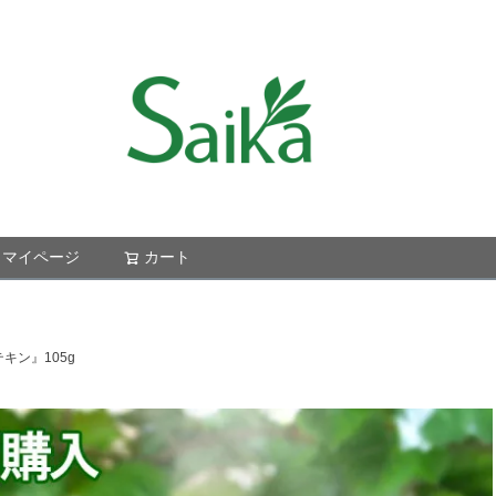
マイページ
カート
検索
キン』105g