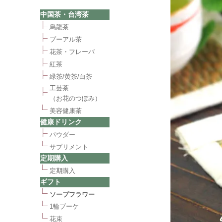
中国茶・台湾茶
烏龍茶
プーアル茶
花茶・フレーバ
紅茶
緑茶/黄茶/白茶
工芸茶
（お花のつぼみ）
美容健康茶
健康ドリンク
パウダー
サプリメント
定期購入
定期購入
ギフト
ソープフラワー
1輪ブーケ
花束