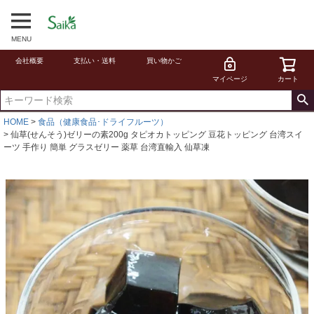
MENU
会社概要
支払い・送料
買い物かご
マイページ
カート
HOME
食品（健康食品･ドライフルーツ）
仙草(せんそう)ゼリーの素200g タピオカトッピング 豆花トッピング 台湾スイ
ーツ 手作り 簡単 グラスゼリー 薬草 台湾直輸入 仙草凍