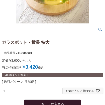
ガラスポット・横長 特大
商品番号
2119000001
定価
¥
3,600
のところ
¥
3,420
当店特別価格
税込
[
34
ポイント進呈 ]
送料パターン
常温便
お気に入りに登録する
カートに入れる