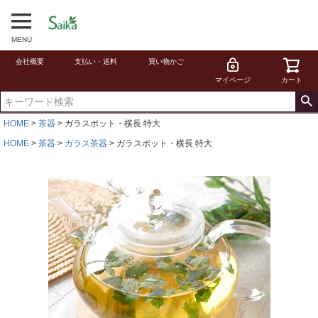
MENU
会社概要
支払い・送料
買い物かご
マイページ
カート
HOME
茶器
ガラスポット・横長 特大
HOME
茶器
ガラス茶器
ガラスポット・横長 特大