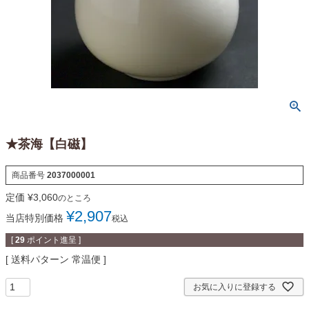
★茶海【白磁】
商品番号
2037000001
定価
¥
3,060
のところ
¥
2,907
当店特別価格
税込
[
29
ポイント進呈 ]
送料パターン
常温便
お気に入りに登録する