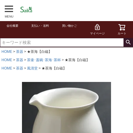
MENU
会社概要
支払い・送料
買い物かご
マイページ
カート
HOME
茶器
★茶海【白磁】
HOME
茶器
茶壷･蓋碗･茶海･茶杯
★茶海【白磁】
HOME
茶器
風清堂
★茶海【白磁】