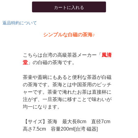
カートに入れる
返品特約について
シンプルな白磁の茶海♪
こちらは台湾の高級茶器メーカー「
風清
堂
」の白磁の茶海です。
茶壷や蓋碗にもあると便利な茶器が白磁
の茶海です。茶海とは中国茶用のピッチ
ャーです。茶壷で淹れたお茶は直接杯に
注がず、一旦茶海に移すことで味わいが
均一になります。
【サイズ】茶海 最大長8cm 直径7cm
高さ7.5cm 容量200ml[台湾 磁器]