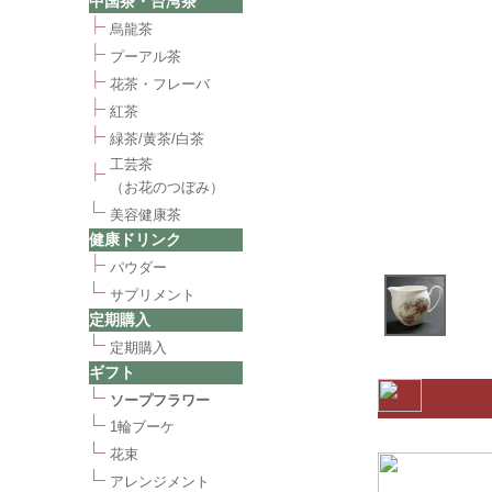
中国茶・台湾茶
烏龍茶
プーアル茶
花茶・フレーバ
紅茶
緑茶/黄茶/白茶
工芸茶
（お花のつぼみ）
美容健康茶
健康ドリンク
パウダー
サプリメント
定期購入
定期購入
ギフト
ソープフラワー
1輪ブーケ
花束
アレンジメント