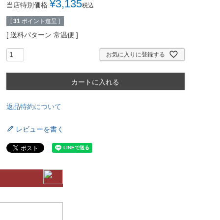
¥
3,135
当店特別価格
税込
[
31
ポイント進呈 ]
送料パターン
常温便
お気に入りに登録する
カートに入れる
返品特約について
レビューを書く