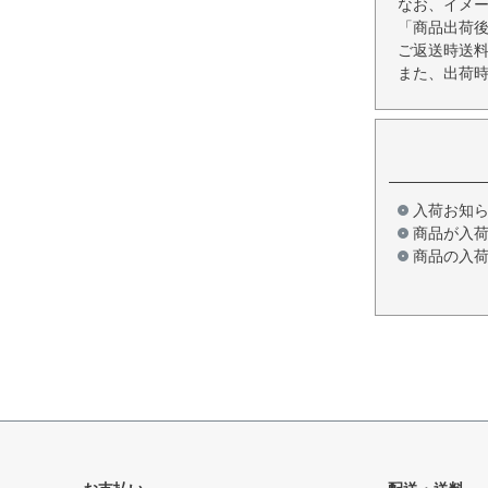
なお、イメ
「商品出荷後
ご返送時送
また、出荷時
入荷お知
商品が入
商品の入