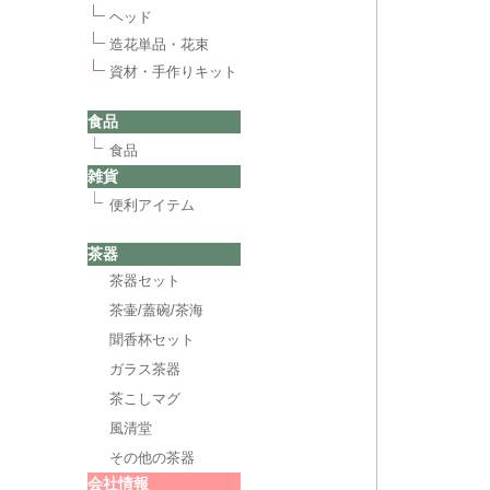
ヘッド
造花単品・花束
資材・手作りキット
食品
食品
雑貨
便利アイテム
茶器
茶器セット
茶壷/蓋碗/茶海
聞香杯セット
ガラス茶器
茶こしマグ
風清堂
その他の茶器
会社情報