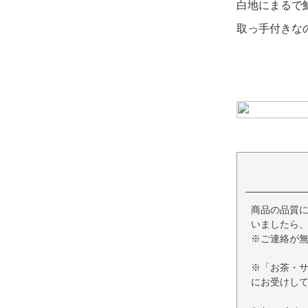
白地にまるで
取っ手付きな
商品の品質
いましたら、
※ご連絡が
※「お茶・
にお受けし