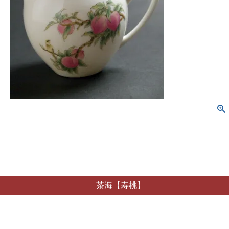
茶海【寿桃】