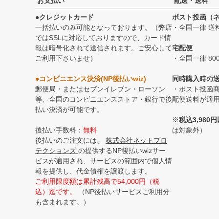
お支払い
配送・送料
●クレジットカード
ポスト投函（
一括払いのみ可能となっております。（弊店
・全国一律 送
ではSSLに対応しておりますので、カード情
報は暗号化されて送信されます。ご安心して
宅配便
ご利用下さいませ）
・全国一律 80
●コンビニエンス決済(NP後払いwiz)
同時購入時の
郵便局・またはセブンイレブン・ローソン
・ポスト投函
等、全国のコンビニエンスストア・銀行で後
配便送料が適
払い決済が可能です。
※
税込3,98
後払い手数料：
無料
は対象外）
後払いのご注文には、
株式会社ネットプロ
テクションズ
の提供するNP後払いwizサー
ビスが適用され、サービスの範囲内で個人情
報を提供し、代金債権を譲渡します。
ご利用限度額は累計残高で54,000円（税
込）迄です。
（NP後払いサービスご利用分
も含まれます。）