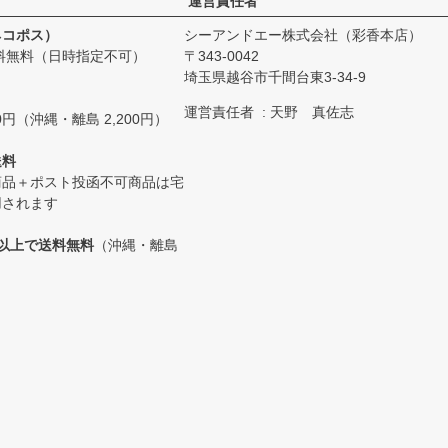
運営責任者
ネコポス）
シーアンドエー株式会社（彩香本店）
料無料（日時指定不可）
343-0042
埼玉県越谷市千間台東3-34-9
運営責任者
天野 真佐志
0円（沖縄・離島 2,200円）
送料
商品＋ポスト投函不可商品は宅
用されます
0円以上で送料無料
（沖縄・離島