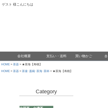
ゲスト 様こんにちは
会社概要
支払い・送料
買い物かご
HOME
茶器
★茶海【寿桃】
HOME
茶器
茶壷･蓋碗･茶海･茶杯
★茶海【寿桃】
Category