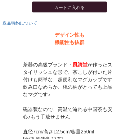
カートに入れる
返品特約について
デザイン性も
機能性も抜群
茶器の高級ブランド・
風清堂
が作ったス
タイリッシュな形で、茶こしが付いた片
付けも簡単な、超便利なマグカップです
飲み口なめらか、桃の柄がとっても上品
なマグです♪
磁器製なので、高温で淹れる中国茶も安
心♪もう手放せません
直径7cm/高さ12.5cm/容量250ml