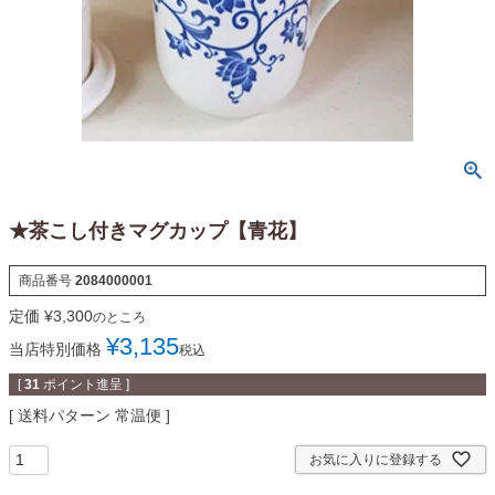
★茶こし付きマグカップ【青花】
商品番号
2084000001
定価
¥
3,300
のところ
¥
3,135
当店特別価格
税込
[
31
ポイント進呈 ]
送料パターン
常温便
お気に入りに登録する