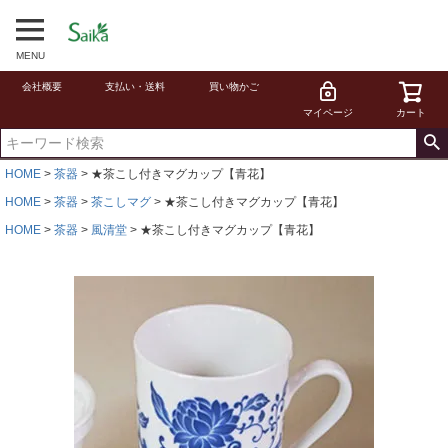
MENU
会社概要
支払い・送料
買い物かご
マイページ
カート
HOME
茶器
★茶こし付きマグカップ【青花】
HOME
茶器
茶こしマグ
★茶こし付きマグカップ【青花】
HOME
茶器
風清堂
★茶こし付きマグカップ【青花】