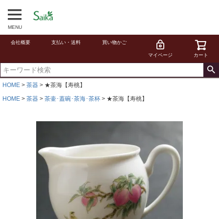
MENU
会社概要
支払い・送料
買い物かご
マイページ
カート
HOME
茶器
★茶海【寿桃】
HOME
茶器
茶壷･蓋碗･茶海･茶杯
★茶海【寿桃】