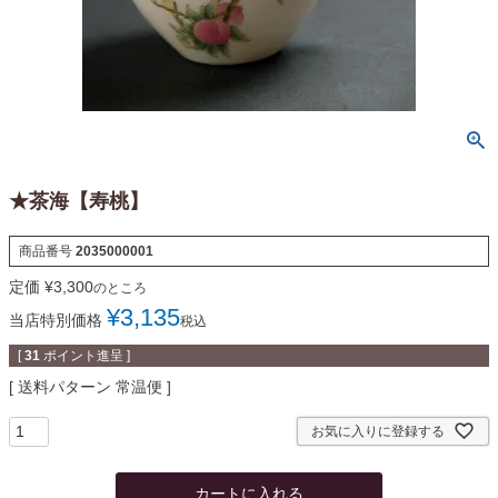
★茶海【寿桃】
商品番号
2035000001
定価
¥
3,300
のところ
¥
3,135
当店特別価格
税込
[
31
ポイント進呈 ]
送料パターン
常温便
お気に入りに登録する
カートに入れる