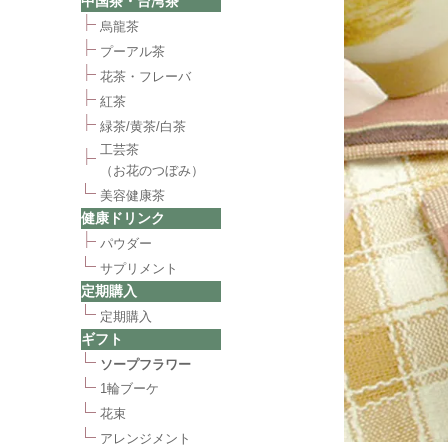
中国茶・台湾茶
烏龍茶
プーアル茶
花茶・フレーバ
紅茶
緑茶/黄茶/白茶
工芸茶
（お花のつぼみ）
美容健康茶
健康ドリンク
パウダー
サプリメント
定期購入
定期購入
ギフト
ソープフラワー
1輪ブーケ
花束
アレンジメント