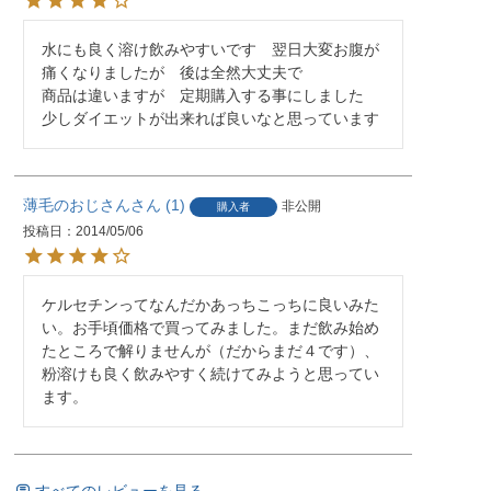
水にも良く溶け飲みやすいです　翌日大変お腹が
痛くなりましたが　後は全然大丈夫で

商品は違いますが　定期購入する事にしました　
少しダイエットが出来れば良いなと思っています
薄毛のおじさん
1
非公開
購入者
投稿日
2014/05/06
ケルセチンってなんだかあっちこっちに良いみた
い。お手頃価格で買ってみました。まだ飲み始め
たところで解りませんが（だからまだ４です）、
粉溶けも良く飲みやすく続けてみようと思ってい
ます。