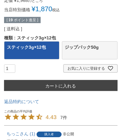
定価
¥
1,968
のところ
¥
1,870
当店特別価格
税込
[
19
ポイント進呈 ]
送料込
種類
スティック3g×12包
スティック3g×12包
ジップパック50g
お気に入りに登録する
カートに入れる
返品特約について
4.43
7
ちっこ
1
非公開
購入者