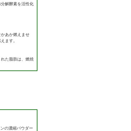
肪分解酵素を活性化
なかあか燃えませ
燃えます。
された脂肪は、燃焼
チンの濃縮パウダー