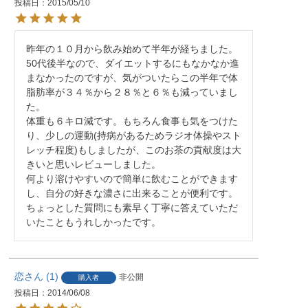
投稿日
2015/05/10
昨年の１０月から飲み始めて半年が経ちました。
50代後半なので、ダイエットするにもなかなか進
まなかったのですが、気がついたらこの半年で体
脂肪率が３４％から２８％と６％も減っていまし
た。

体重も６キロ減です。もちろん食事も気をつけた
り、少しの運動(持病があるためラジオ体操やスト
レッチ程度)もしましたが、このお茶の貢献度は大
きいと思いレビューしました。

何より溶けやすいので簡単に飲むことができます
し、自分の好きな濃さに出来ることが便利です。

ちょっとした質問にも素早く丁寧に答えていただ
いたこともうれしかったです。
恋
1
非公開
購入者
投稿日
2014/06/08