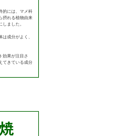
終的には、マメ科
ら摂れる植物由来
にしました。
体は成分がよく、
。
ト効果が注目さ
えてきている成分
焼