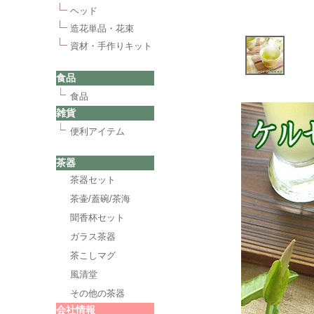
ヘッド
造花単品・花束
資材・手作りキット
食品
食品
雑貨
便利アイテム
茶器
茶器セット
茶壷/蓋碗/茶海
聞香杯セット
ガラス茶器
茶こしマグ
風清堂
その他の茶器
会社情報