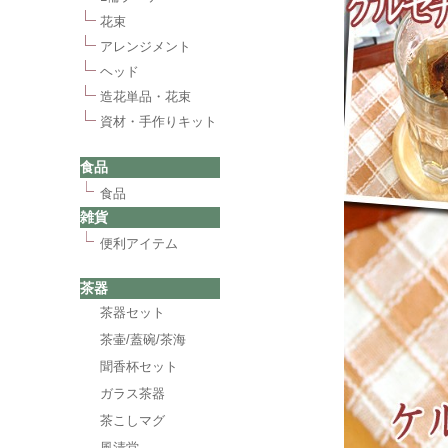
花束
アレンジメント
ヘッド
造花単品・花束
資材・手作りキット
食品
食品
雑貨
便利アイテム
茶器
茶器セット
茶壷/蓋碗/茶海
聞香杯セット
ガラス茶器
茶こしマグ
風清堂