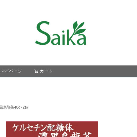
マイページ
カート
検索
烏龍茶40g×2個