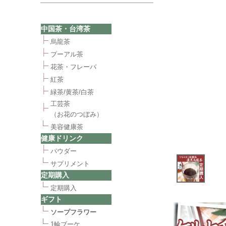
中国茶・台湾茶
烏龍茶
プーアル茶
花茶・フレーバ
紅茶
緑茶/黄茶/白茶
工芸茶
（お花のつぼみ）
美容健康茶
健康ドリンク
パウダー
サプリメント
定期購入
定期購入
ギフト
ソープフラワー
1輪ブーケ