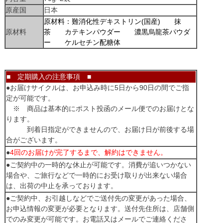
原産国
日本
原材料：難消化性デキストリン(国産) 抹
原材料
茶 カテキンパウダー 濃黒烏龍茶パウダ
ー ケルセチン配糖体
■ 定期購入の注意事項 ■
●お届けサイクルは、お申込み時に5日から90日の間でご指
定が可能です。
※ 商品は基本的にポスト投函のメール便でのお届けとな
ります。
到着日指定ができませんので、お届け日が前後する場
合がございます。
●
4回のお届けが完了するまで、解約はできません。
●ご契約中の一時的な休止が可能です。消費が追いつかない
場合や、ご旅行などで一時的にお受け取りが出来ない場合
は、出荷の中止を承っております。
●ご契約中、お引越しなどでご送付先の変更があった場合、
お申込情報の変更が必要となります。送付先住所は、店舗側
でのみ変更が可能です。お電話又はメールでご連絡くださ