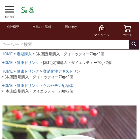
MENU
会社概要
支払い・送料
買い物かご
マイページ
カート
HOME
定期購入
[本店]定期購入・ダイエッティー70g×2個
HOME
健康ドリンク
[本店]定期購入・ダイエッティー70g×2個
HOME
健康ドリンク
難消化性デキストリン
[本店]定期購入・ダイエッティー70g×2個
HOME
健康ドリンク
ケルセチン配糖体
[本店]定期購入・ダイエッティー70g×2個