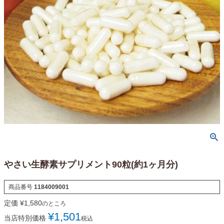
やさい生酵素サプリメント90粒(約1ヶ月分)
商品番号
1184009001
定価
¥
1,580
のところ
¥
1,501
当店特別価格
税込