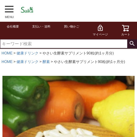
MENU
会社概要
支払い・送料
買い物かご
マイページ
カート
HOME
健康ドリンク
やさい生酵素サプリメント90粒(約1ヶ月分)
HOME
健康ドリンク
酵素
やさい生酵素サプリメント90粒(約1ヶ月分)