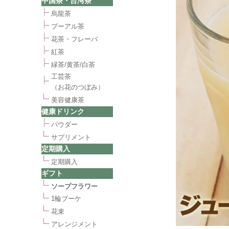
中国茶・台湾茶
烏龍茶
プーアル茶
花茶・フレーバ
紅茶
緑茶/黄茶/白茶
工芸茶
（お花のつぼみ）
美容健康茶
健康ドリンク
パウダー
サプリメント
定期購入
定期購入
ギフト
ソープフラワー
1輪ブーケ
花束
アレンジメント