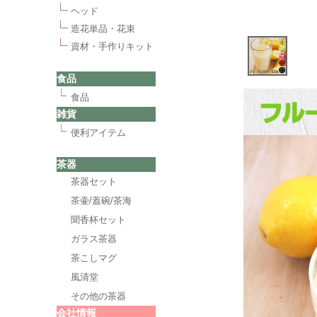
ヘッド
造花単品・花束
資材・手作りキット
食品
食品
雑貨
便利アイテム
茶器
茶器セット
茶壷/蓋碗/茶海
聞香杯セット
ガラス茶器
茶こしマグ
風清堂
その他の茶器
会社情報