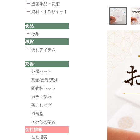
造花単品・花束
資材・手作りキット
食品
食品
雑貨
便利アイテム
茶器
茶器セット
茶壷/蓋碗/茶海
聞香杯セット
ガラス茶器
茶こしマグ
風清堂
その他の茶器
会社情報
会社概要