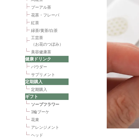
プーアル茶
花茶・フレーバ
紅茶
緑茶/黄茶/白茶
工芸茶
（お花のつぼみ）
美容健康茶
健康ドリンク
パウダー
サプリメント
定期購入
定期購入
ギフト
ソープフラワー
1輪ブーケ
花束
アレンジメント
ヘッド