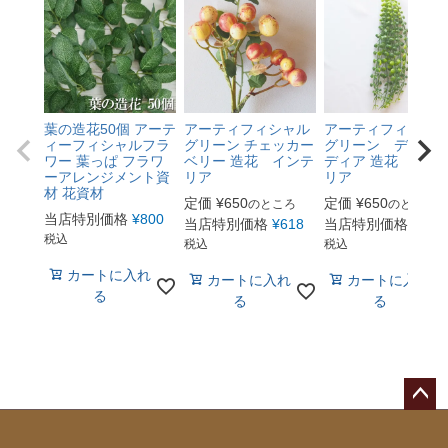
葉の造花50個 アーテ
アーティフィシャル
アーティフィシャ
ィーフィシャルフラ
グリーン チェッカー
グリーン ディス
ワー 葉っぱ フラワ
ベリー 造花 インテ
ディア 造花 イン
ーアレンジメント資
リア
リア
材 花資材
定価
¥
650
定価
¥
650
のところ
のところ
当店特別価格
¥
800
当店特別価格
¥
618
当店特別価格
¥
618
税込
税込
税込
カートに入れ
カートに入れ
カートに入れ
る
る
る
ペー
ジト