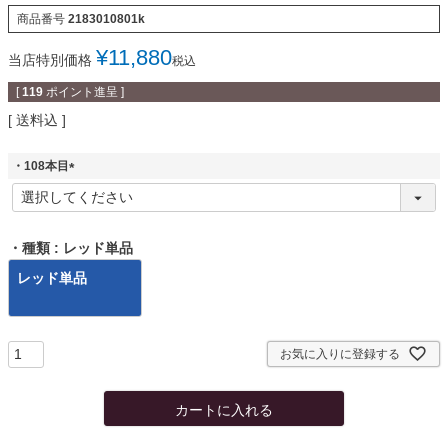
商品番号
2183010801k
¥
11,880
当店特別価格
税込
[
119
ポイント進呈 ]
送料込
・108本目
(
必
須
)
・種類
レッド単品
レッド単品
お気に入りに登録する
カートに入れる