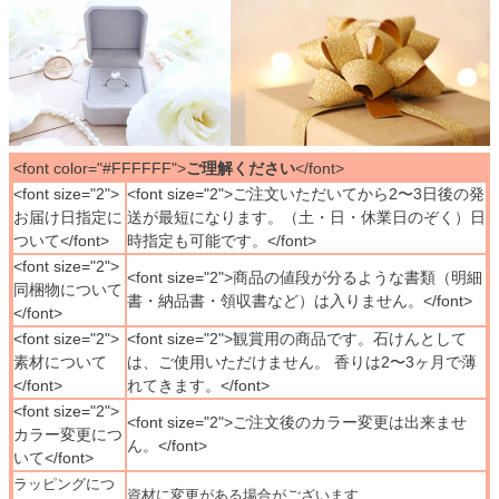
<font color="#FFFFFF">
ご理解ください
</font>
<font size="2">
<font size="2">ご注文いただいてから2〜3日後の発
お届け日指定に
送が最短になります。（土・日・休業日のぞく）日
ついて</font>
時指定も可能です。</font>
<font size="2">
<font size="2">商品の値段が分るような書類（明細
同梱物について
書・納品書・領収書など）は入りません。</font>
</font>
<font size="2">
<font size="2">観賞用の商品です。石けんとして
素材について
は、ご使用いただけません。 香りは2〜3ヶ月で薄
</font>
れてきます。</font>
<font size="2">
<font size="2">ご注文後のカラー変更は出来ませ
カラー変更につ
ん。</font>
いて</font>
ラッピングにつ
資材に変更がある場合がございます