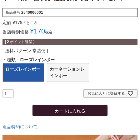
商品番号
2540000001
定価
¥
179
のところ
¥
170
当店特別価格
税込
[
2
ポイント進呈 ]
送料パターン
常温便
・種類
ローズレインボー
ローズレインボー
カーネーションレ
インボー
お気に入りに登録する
カートに入れる
返品特約について