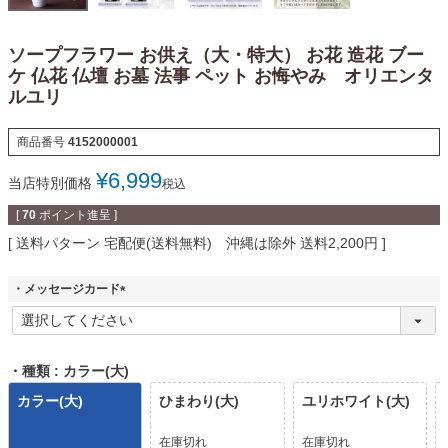
ソープフラワー お供え（大・特大） お花 造花 ブー
ケ 仏花 仏壇 お墓 法事 ペット お悔やみ オリエンタ
ルユリ
商品番号
4152000001
¥
6,999
当店特別価格
税込
[
70
ポイント進呈 ]
送料パターン
宅配便(送料無料) 沖縄は除外 送料2,200円
・メッセージカード
(
必
須
)
・種類
カラー(大)
カラー(大)
ひまわり(大)
ユリホワイト(大)
在庫切れ
在庫切れ