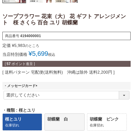
ソープフラワー 花束（大） 花 ギフト アレンジメン
ト 桜 さくら 百合 ユリ 胡蝶蘭
商品番号
4194000001
定価
¥
5,983
のところ
¥
5,699
当店特別価格
税込
[
57
ポイント進呈 ]
送料パターン
宅配便(送料無料) 沖縄は除外 送料2,200円
・メッセージカード
(
必
須
)
・種類
桜とユリ
桜とユリ
胡蝶蘭 白
胡蝶蘭 ピンク
在庫切れ
在庫切れ