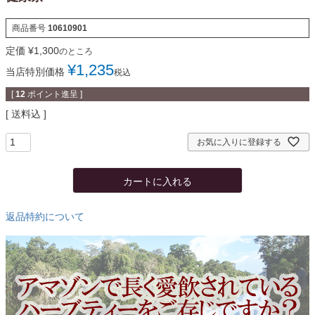
商品番号
10610901
定価
¥
1,300
のところ
¥
1,235
当店特別価格
税込
[
12
ポイント進呈 ]
送料込
お気に入りに登録する
カートに入れる
返品特約について