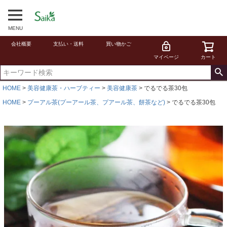
MENU
会社概要
支払い・送料
買い物かご
マイページ
カート
HOME
美容健康茶・ハーブティー
美容健康茶
でるでる茶30包
HOME
プーアル茶(プーアール茶、プアール茶、餅茶など)
でるでる茶30包