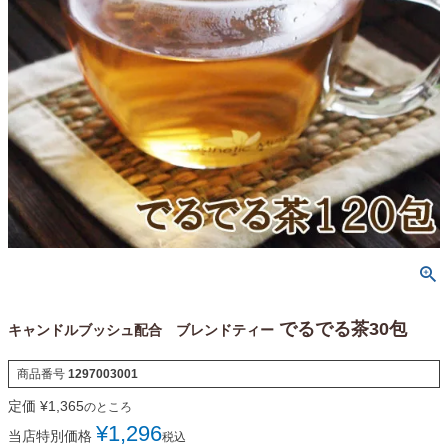
でるでる茶30包
キャンドルブッシュ配合 ブレンドティー
商品番号
1297003001
定価
¥
1,365
のところ
¥
1,296
当店特別価格
税込