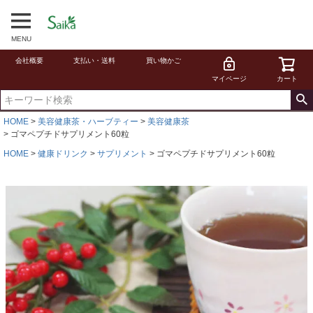
MENU
会社概要
支払い・送料
買い物かご
マイページ
カート
HOME
美容健康茶・ハーブティー
美容健康茶
ゴマペプチドサプリメント60粒
HOME
健康ドリンク
サプリメント
ゴマペプチドサプリメント60粒