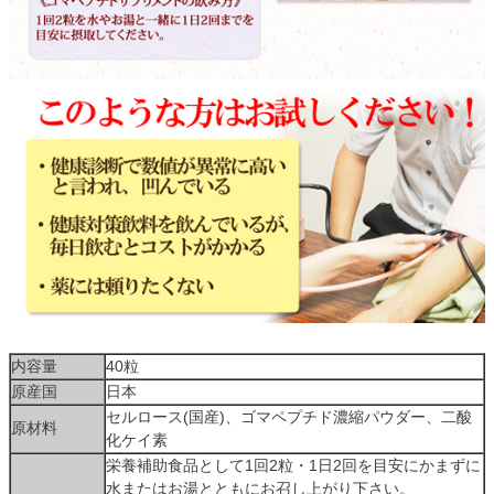
内容量
40粒
原産国
日本
セルロース(国産)、ゴマペプチド濃縮パウダー、二酸
原材料
化ケイ素
栄養補助食品として1回2粒・1日2回を目安にかまずに
水またはお湯とともにお召し上がり下さい。