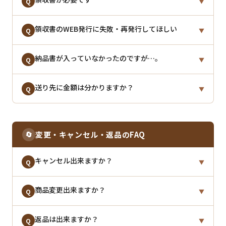
Q
▼
お届け先のご入力にお間違いのないようご注意くださ
不明点がございましたら、当店までご連絡くださいま
い。
※沖縄・一部離島は出荷から3日〜5日程度が目安で
当店ではWEB発行を導入しております。マイページよ
領収書のWEB発行に失敗・再発行してほしい
A
Q
せ。
▼
す。
り発行をお願いいたします。
購入履歴より再発行が可能です。再発行ができない場
納品書が入っていなかったのですが…。
A
Q
▼
合は、お問い合わせフォームよりご連絡ください。
※当店からの直接発行は基本対応しておりません。領
納品書につきましては、個人情報保護及び資源保護の
送り先に金額は分かりますか？
収書の二重発行を防ぐため法的に定められている措置
A
Q
▼
観点から同封しておりません。
となります。
ご注文履歴より
領収書兼納品書
の発行が可能です。
個人情報漏洩の防止の観点から、ご依頼がない限り明
A
細書及び金額がわかるものは一切同封いたしません。
🔄
変更・キャンセル・返品のFAQ
商品の金額はお相手にはまず伝わりませんので、安心
してご利用くださいませ。
キャンセル出来ますか？
Q
▼
原則、
商品変更出来ますか？
出荷予定日の3日前まで
にご連絡をお願いいた
A
Q
▼
します。
出荷日2日前から商品の準備に入りますので、これを
原則として商品変更・追加・数量変更は承っておりま
返品は出来ますか？
A
Q
▼