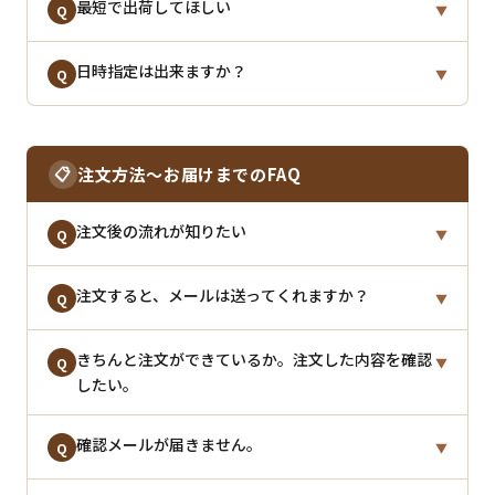
ご注文後、
最短で出荷してほしい
1〜2営業日以内
に出荷させていただきま
A
Q
▼
す。ご注文集中時は遅れる場合がございます。
日時指定なしでご注文いただくと、最短出荷となりま
日時指定は出来ますか？
A
Q
▼
（営業日：カレンダーをご確認ください）
す。
・午前7：59までに決済が確定されたご注文 → 当日出
配送方法が宅配便の商品は、注文工程で日時指定が可
A
荷
定期購入などの商品は出荷日調節が可能です。お問い
能です。
・午前8：00以降に決済が確定されたご注文 → 翌営業
📋
注文方法〜お届けまでのFAQ
合わせフォームよりご連絡ください。
日以降出荷
注文後の流れが知りたい
Q
▼
※メール便の商品は日時指定ができません。順次出荷
【出荷からの配送リードタイム】
となります。
ご注文〜商品到着までの流れは以下の通りです。
注文すると、メールは送ってくれますか？
A
Q
▼
１. 注文確定
ご注文後、自動配信メールが届きます。その後、弊社
きちんと注文ができているか。注文した内容を確認
A
Q
▼
↓
したい。
でご注文内容が確認できましてから改めて、お届け日
２. 自動配信メールにて注文内容確認
程等を記載した
受付確認メール
をお送りいたします。
↓
ご注文いただいた内容は、
確認メールが届きません。
自動配信メール
またはご注
A
Q
▼
３. 当店でご注文を受注処理し「受付確認メール」を配
文履歴からご確認いただけます。
信