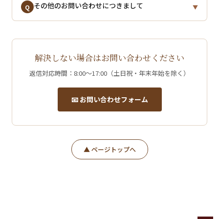
※排水口へ流すと詰まりや環境汚染の原因となります
ウントのセキュリティをご確認のうえ、当店までご連
メールマガジンの解除および変更は、配信メール下部
その他のお問い合わせにつきまして
A
Q
▼
のでご注意ください。
絡くださいませ。
の「配信停止」リンクよりお手続きいただけます。
またはお問い合わせフォームよりご連絡ください。
その他ご不明な点がございます場合は、お気軽にお問
A
■ 保管・使用期限について
い合わせください。
樹脂の使用期限は目安として
約1年〜1年半程度
となり
解決しない場合はお問い合わせください
ます。開封後は品質劣化を防ぐため、なるべく早めに
返信対応時間：8:00〜17:00（土日祝・年末年始を除く）
ご使用ください。
【お問い合わせフォーム】
返信対応時間：8:00〜17:00（土日祝・年末年始を除
📧 お問い合わせフォーム
■ 余った場合の処分方法
く）
A液・B液のいずれかが少量残った場合は、新聞紙や布
こちらから
お問い合わせください。
などに染み込ませ、自治体の指示に従い廃棄してくだ
さい。
▲ ページトップへ