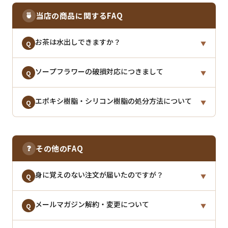
だき、ご注文をお願いいたします。
🍵
当店の商品に関するFAQ
お茶は水出しできますか？
Q
▼
当店で販売しているお茶は、基本的に
ソープフラワーの破損対応につきまして
水出しが可能
で
A
Q
▼
す。
通常よりも茶葉の量を多め・抽出時間を長めにとって
ソープフラワーに関する破損・修復方法の詳しいご案
エポキシ樹脂・シリコン樹脂の処分方法について
A
Q
▼
お召し上がりくださいませ。
内は
こちら
をご確認ください。
エポキシ樹脂・シリコン樹脂は、
液体のまま廃棄せ
A
本商品は素材の特性上、
花びらの小さな欠けや色ム
ず、必ず硬化させてから
処分してください。
❓
その他のFAQ
ラ、インクのにじみ等が見られる場合がございます
が、いずれも不良ではなく仕様となります。
・未使用の液体：主剤と硬化剤を混ぜて硬化させる
身に覚えのない注文が届いたのですが？
Q
▼
・硬化後：可燃ごみまたはプラスチックごみとして処
軽微な崩れや形状の乱れにつきましては、上記ページ
分可能（自治体ルールに従ってください）
の修復方法をご参考に、お手元にて整えていただけま
第三者によって不正なアクセスが行われた可能性があ
メールマガジン解約・変更について
A
Q
▼
すと幸いです。
ります。お手数ですが、パスワードの変更など、アカ