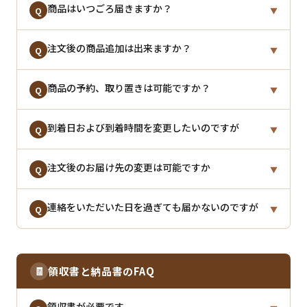
弊社では営業時間内に必ずメールをお送りしておりま
商品はいつごろ届きますか？
A
Q
▼
↓
す。届かない場合は以下の理由が考えられます。
４. 「出荷完了メール」で伝票番号をお知らせ
※ご注文直後は履歴表示されない場合があります。し
※沖縄・一部離島へのお届けは、出荷から
3日〜5日程
↓
ご注文後、
注文後の商品追加は出来ますか？
1〜2営業日以内
に出荷させていただきま
ばらく経ってから再度ご確認ください。
A
Q
▼
●ご登録のメールアドレスが間違っている
度
が目安となります。天候や輸送状況によりさらにお
５. お客様に商品が届きます
す。
●当店のメールアドレスを拒否設定している
時間をいただく場合がございます。
原則、ご注文後の内容変更は承ることが出来かねま
商品の予約、取り置きは可能ですか？
A
Q
▼
●「迷惑メール」フォルダへ分類されている
※お届け日時指定をいただいた場合でも、ご希望に添
・午前7：59までに決済確定 → 当日出荷
す。一度キャンセルし、改めてご注文いただく流れと
えない場合がございます。
※お届け指定日がある場合は、それに合わせて出荷し
・午前8：00以降に決済確定 → 翌営業日以降出荷
なります。
申し訳ございません。予約・お取り置きに関しては承
到着日および到着時間を変更したいのですが
ます。
上記をご確認いただいてもメールがない場合は、お手
A
Q
▼
っておりません。
数ですが弊社までご連絡をお願いいたします。
【出荷からの配送リードタイム】
お届け希望日を
2ヶ月先まで
ご指定いただけますの
出荷完了メールにてお荷物のお問い合わせ番号をお知
注文後のお届け先の変更は可能ですか
※ご連絡いただいたタイミングによってはキャンセル
A
Q
▼
で、ご希望のお日にちをお選びください。
らせいたしますので、ヤマト運輸所定の方法にてお手
を承ることができない場合もございます。
続きをお願いいたします。
出荷前の変更は、出荷予定日の
連絡をいただいた日を過ぎても届かないのですが
3日前まで
にご連絡を
※メール便・出荷日指定の商品は除きます。
A
Q
▼
お願いいたします。
出荷前の変更は、出荷予定日の
3日前まで
にご連絡を
出荷後は、お荷物のお問い合わせ番号をもとに、ヤマ
「出荷完了メール」にお荷物の伝票番号を記載してお
A
お願いいたします。
ト運輸所定の方法にてお手続きをお願いいたします。
りますので、まず追跡サービスにてご確認ください。
🧾
領収書と納品書のFAQ
●
ヤマト運輸 お荷物お問い合わせサービス
※お荷物の転送に料金が発生する場合がございます。
領収書が必要です