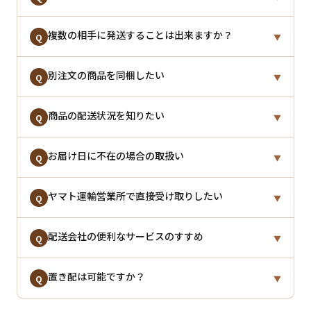
ご了承ください。
円（税込）
となります。
お買い上げ金額が
複数の相手に発送することは出来ますか？
3,980円（税込）以上
で送料無料に
A
Q
▼
なります。
※北海道・沖縄県へのお届けは別途特別送料が発生す
1回のご注文につき、お届け先は1箇所となります。複
別注文の商品を同梱したい
る場合がございます。詳しくは
お支払い・送料ページ
A
Q
▼
※一部地域・商品は除きます。詳しくは
お支払い・送
数のお届け先へのご発送は、お届け先ごとに別々にご
をご確認ください。
料ページ
をご確認ください。
注文をいただきますようお願いいたします。
システム上、別々のご注文の同梱は承ることが出来か
商品の配送状況を知りたい
A
Q
▼
ねます。まとめてお届けをご希望の場合は、一度キャ
ンセルし、再度まとめてご注文ください。
「出荷完了メール」にお荷物の「お問い合わせ番号」
お届け日に不在の場合の取扱い
A
Q
▼
「配送状況追跡URL」を記載しておりますのでご確認
※ご連絡いただいたタイミングによってはキャンセル
ください。
「不在通知票」が投函されますので、直接ヤマト運輸
ヤマト運輸営業所で直接受け取りしたい
を承ることができない場合もございます。
A
Q
▼
にご連絡して荷物をお受取りください。
●
ヤマト運輸 お荷物お問い合わせサービス
ヤマト運輸営業所でのお受け取りをご希望の場合は、
配送会社の便利なサービスのすすめ
A
Q
▼
規定保管期間を過ぎても商品をお受け取りいただけな
お届け先住所に「
○○営業所止め希望
」とご記入くだ
い場合は当店に返送されます。
さい。
ヤマト運輸のサービスに登録すると、配送状況確認・
置き配は可能ですか？
A
Q
▼
変更手続きが簡単に行えます。
※出荷後のキャンセルは承ることが出来かねます。商