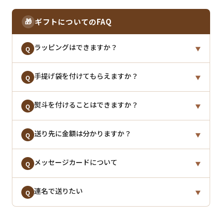
品代金と返送送料のご請求をさせていただきます。
当店ではヤマト運輸にて出荷を行っており、置き配の
※入力内容に不備がある場合は発送ができずキャンセ
A
●ヤマト運輸：
クロネコメンバーズ
ご指定は承っておりません。
ルとなる場合がございます。
🎁
ギフトについてのFAQ
不在時の対応や置き配の可否につきましては、配達担
当営業所へご相談いただけますと幸いです。
ラッピングはできますか？
Q
▼
ラッピング対応の商品をご購入いただいた場合は、ラ
手提げ袋を付けてもらえますか？
A
Q
▼
ッピングをしてお届けいたします。
一部、手提げ袋に対応している商品のみの対応となり
熨斗を付けることはできますか？
A
Q
▼
※ラッピングをご案内していない商品は、ラッピング
ます。商品ページをご確認ください。
なしでのお届けとなります。
只今のところ、熨斗に対応している商品のご用意がご
送り先に金額は分かりますか？
A
Q
▼
ざいません。ご了承くださいませ。
ご依頼がない限り明細書及び金額がわかるものは一切
メッセージカードについて
A
Q
▼
同封いたしません。安心してギフトとしてご利用くだ
さいませ。
一部メッセージカードに対応している商品のみの対応
連名で送りたい
A
Q
▼
となります。商品ページをご確認ください。
ご注文時のご注文者氏名をご希望のお名前にしていた
A