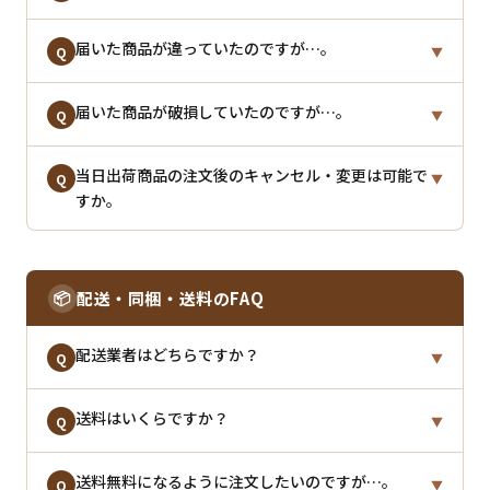
過ぎるといかなる場合でもキャンセルをお受けできま
せん。ご注文をキャンセルし、再度正しい内容でご注
せん。
文いただく流れとなります。
商品の不具合での返品をご希望の場合はご相談くださ
届いた商品が違っていたのですが…。
A
Q
▼
い。
詳しくは
こちら
をご確認くださいませ。
大変申し訳ございません。正しい商品を再送いたしま
届いた商品が破損していたのですが…。
※ご連絡いただいたタイミングによってはキャンセル
A
Q
▼
すので、当店までご連絡くださいませ。
を承ることができない場合もございます。
大変申し訳ございません。交換等の対応をさせていた
当日出荷商品の注文後のキャンセル・変更は可能で
A
Q
▼
すか。
だきますので、当店までご連絡くださいませ。
【お問い合わせフォーム】
返信対応時間：8:00〜17:00
当日出荷対応商品はご注文後すぐに出荷手続きに入り
A
こちらから
お問い合わせください。
【お問い合わせフォーム】
ますので、原則、キャンセル・注文内容変更はお受け
📦
配送・同梱・送料のFAQ
できません。内容に誤りがないかご確認のうえ、ご注
返信対応時間：8:00〜17:00
文をお願いいたします。
こちらから
お問い合わせください。
配送業者はどちらですか？
Q
▼
ヤマト運輸
送料はいくらですか？
にてお届けいたします。
A
Q
▼
※配送業者のご指定はできかねますので、あらかじめ
送料別商品につきましては、お届け先1箇所につき
送料無料になるように注文したいのですが…。
800
A
Q
▼