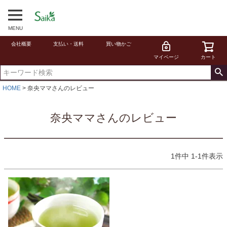
MENU
会社概要
支払い・送料
買い物かご
マイページ
カート
HOME
奈央ママさんのレビュー
奈央ママさんのレビュー
1
件中
1
-
1
件表示