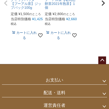
【プーアル茶】ジッ
餅茶2021年熟茶】1
プパック100g
個
定価
¥
1,500
定価
¥
2,800
のところ
のところ
当店特別価格
¥
1,425
当店特別価格
¥
2,660
税込
税込
カートに入れ
カートに入れ
る
る
ペー
ジト
ップ
お支払い
へ
配送・送料
運営責任者