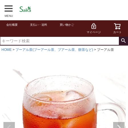
MENU
会社概要
支払い・送料
買い物かご
マイページ
カート
HOME
プーアル茶(プーアール茶、プアール茶、餅茶など)
プーアル茶