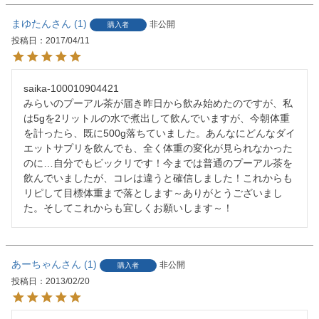
まゆたん
1
非公開
購入者
投稿日
2017/04/11
saika-100010904421

みらいのプーアル茶が届き昨日から飲み始めたのですが、私
は5gを2リットルの水で煮出して飲んでいますが、今朝体重
を計ったら、既に500g落ちていました。あんなにどんなダイ
エットサプリを飲んでも、全く体重の変化が見られなかった
のに…自分でもビックリです！今までは普通のプーアル茶を
飲んでいましたが、コレは違うと確信しました！これからも
リピして目標体重まで落とします～ありがとうございまし
た。そしてこれからも宜しくお願いします～！
あーちゃん
1
非公開
購入者
投稿日
2013/02/20