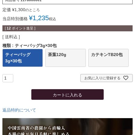
商品番号
1178000001
定価
¥
1,300
のところ
¥
1,235
当店特別価格
税込
[
12
ポイント進呈 ]
送料込
種類
ティーバッグ3g×30包
ティーバッグ
茶葉120g
カテキンTB20包
3g×30包
お気に入りに登録する
カートに入れる
返品特約について