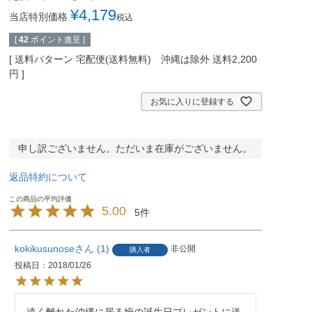
¥
4,179
当店特別価格
税込
[
42
ポイント進呈 ]
送料パターン
宅配便(送料無料) 沖縄は除外 送料2,200
円
お気に入りに登録する
申し訳ございません。ただいま在庫がございません。
返品特約について
5.00
5
kokikusunose
1
非公開
購入者
投稿日
2018/01/26
遠く離れた沖縄に居る姪の誕生日プレゼントに送