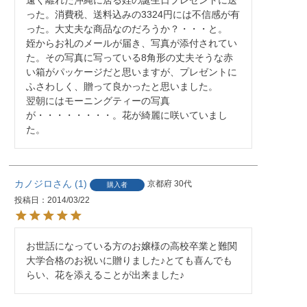
った。消費税、送料込みの3324円には不信感が有
った。大丈夫な商品なのだろうか？・・・と。

姪からお礼のメールが届き、写真が添付されてい
た。その写真に写っている8角形の丈夫そうな赤
い箱がパッケージだと思いますが、プレゼントに
ふさわしく、贈って良かったと思いました。

翌朝にはモーニングティーの写真
が・・・・・・・・。花が綺麗に咲いていまし
た。
カノジロ
1
京都府
30代
購入者
投稿日
2014/03/22
お世話になっている方のお嬢様の高校卒業と難関
大学合格のお祝いに贈りました♪とても喜んでも
らい、花を添えることが出来ました♪