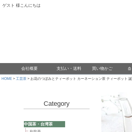
ゲスト 様こんにちは
会社概要
支払い・送料
買い物かご
HOME
工芸茶
お花のつぼみとティーポット カーネーション茶 ティーポット 誕
Category
中国茶・台湾茶
烏龍茶