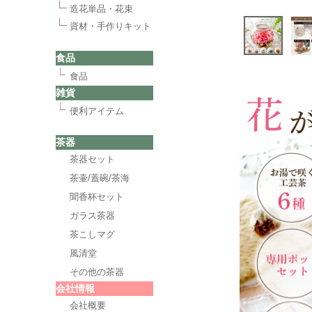
造花単品・花束
資材・手作りキット
食品
食品
雑貨
便利アイテム
茶器
茶器セット
茶壷/蓋碗/茶海
聞香杯セット
ガラス茶器
茶こしマグ
風清堂
その他の茶器
会社情報
会社概要