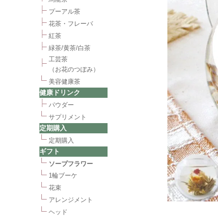
プーアル茶
花茶・フレーバ
紅茶
緑茶/黄茶/白茶
工芸茶
（お花のつぼみ）
美容健康茶
健康ドリンク
パウダー
サプリメント
定期購入
定期購入
ギフト
ソープフラワー
1輪ブーケ
花束
アレンジメント
ヘッド