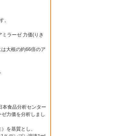
す。
アミラーゼ 力価(りき
は大根の約66倍のア
。
 日本食品分析センター
ーゼ力価を分析しまし
性）を基質とし、