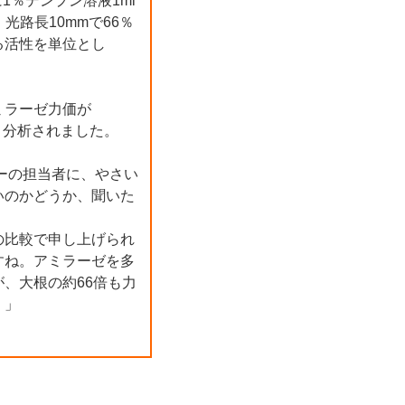
に1％デンプン溶液1ml
光路長10mmで66％
る活性を単位とし
ミラーゼ力価が
あると分析されました。
ーの担当者に、やさい
いのかどうか、聞いた
の比較で申し上げられ
すね。アミラーゼを多
、大根の約66倍も力
。」