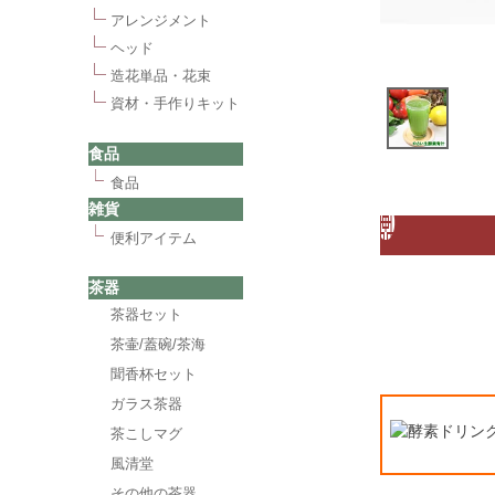
アレンジメント
ヘッド
造花単品・花束
資材・手作りキット
食品
食品
雑貨
便利アイテム
茶器
茶器セット
茶壷/蓋碗/茶海
聞香杯セット
ガラス茶器
茶こしマグ
風清堂
その他の茶器