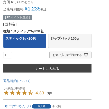
定価
¥
1,300
のところ
¥
1,235
当店特別価格
税込
[
12
ポイント進呈 ]
送料込
種類
スティック3g×20包
スティック3g×20包
ジップパック100g
お気に入りに登録する
カートに入れる
返品特約について
4.33
3
ゆーげつ
1
非公開
購入者