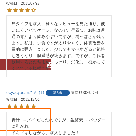
投稿日
2013/07/27
袋タイプを購入。様々なレビューを見た通り、使
いにくいパッケージ。なので、星四つ。お味は普
通の青汁より飲みやすいですが、粉っぽさが残り
ます。私は、少食ですが太りやすく、体質改善を
目的に購入しました。少しでも食べすぎると気持
ち悪くなり、膨満感が続きます。ですが、これを
飲用するとたちまちすっきり。消化に一役かって
くれている模様です。
ocyacyasan
1
東京都
30代
女性
購入者
投稿日
2012/12/02
青汁=マズイ だったのですが、生酵素 ・パウダー
に引かれ

ドキドキしながら、購入しました！
