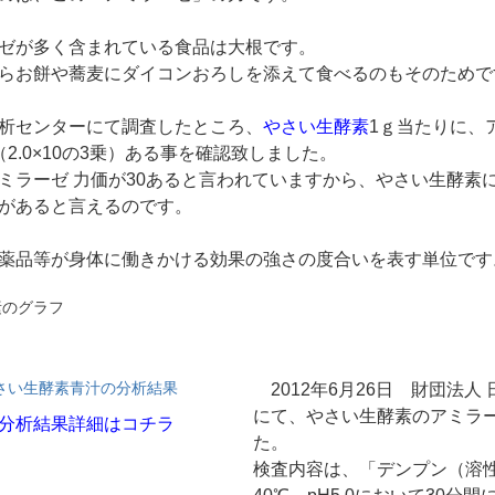
ゼが多く含まれている食品は大根です。
らお餅や蕎麦にダイコンおろしを添えて食べるのもそのためで
析センターにて調査したところ、
やさい生酵素
1ｇ当たりに、
0（2.0×10の3乗）ある事を確認致しました。
ミラーゼ 力価が30あると言われていますから、やさい生酵素に
があると言えるのです。
薬品等が身体に働きかける効果の強さの度合いを表す単位です
2012年6月26日 財団法人
にて、やさい生酵素のアミラ
分析結果詳細はコチラ
た。
検査内容は、「デンプン（溶