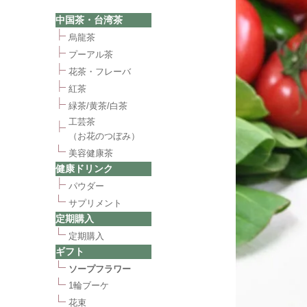
中国茶・台湾茶
烏龍茶
プーアル茶
花茶・フレーバ
紅茶
緑茶/黄茶/白茶
工芸茶
（お花のつぼみ）
美容健康茶
健康ドリンク
パウダー
サプリメント
定期購入
定期購入
ギフト
ソープフラワー
1輪ブーケ
花束