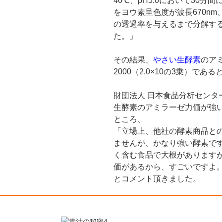
40℃、pH5.0において30分間
をヨウ素呈色度が波長670nm、
の透過率を与えるまで分解す
た。」
その結果、
やさい生酵素
のア
2000（2.0×10の3乗）で
財団法人 日本食品分析センタ
生酵素のアミラーゼ力価が強
ところ、
「立場上、他社の酵素商品と
ませんが、かなり強い酵素で
く含む食品で大根がありますが
価があるから、すごいですよ
とコメント頂きました。