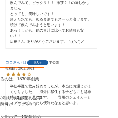
飲んでみて、ビックリ！！  抹茶？！の味しかし
ません！

とっても、美味しいです！

冷えた水でも、ぬるま湯でもスーっと溶けます。

続けて飲んでみようと思います！

あっ！しかも、他の青汁に比べてお値段も安
い！！

店長さん  ありがとうございます。:＼(^o^)／
ココ
1
非公開
購入者
投稿日
2012/10/21
のは、1830年創業
半信半疑で飲み始めましたが、本当にお通じがよ
くなりました。　海外に移住する子どもにも是非
持たせようと思います。　　専用のシェイカーと
んの種類の発酵菌の生存
スプーンがあったら便利だなぁと思いま。
酵酵母が「ラクトアド
を用いて、106種類の