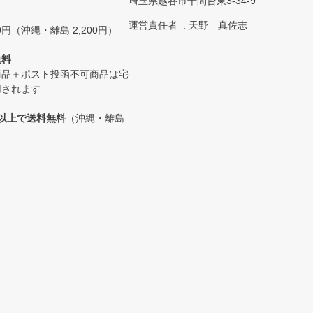
埼玉県越谷市千間台東3-34-9
運営責任者
天野 真佐志
0円（沖縄・離島 2,200円）
送料
商品＋ポスト投函不可商品は宅
用されます
0円以上で送料無料
（沖縄・離島