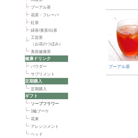
プーアル茶
花茶・フレーバ
紅茶
緑茶/黄茶/白茶
工芸茶
（お花のつぼみ）
美容健康茶
健康ドリンク
パウダー
プーアル茶
サプリメント
定期購入
定期購入
ギフト
ソープフラワー
1輪ブーケ
花束
アレンジメント
ヘッド