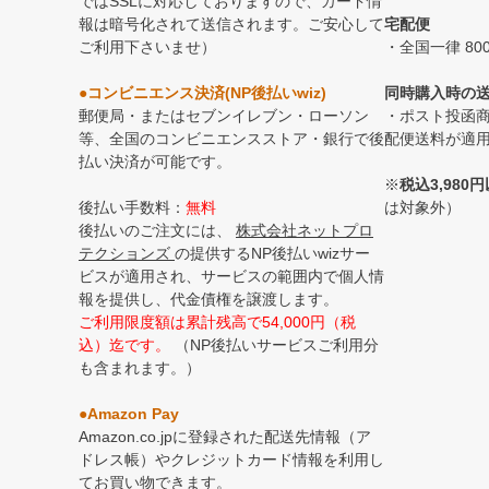
ではSSLに対応しておりますので、カード情
報は暗号化されて送信されます。ご安心して
宅配便
ご利用下さいませ）
・全国一律 80
●コンビニエンス決済(NP後払いwiz)
同時購入時の
郵便局・またはセブンイレブン・ローソン
・ポスト投函
等、全国のコンビニエンスストア・銀行で後
配便送料が適
払い決済が可能です。
※
税込3,98
後払い手数料：
無料
は対象外）
後払いのご注文には、
株式会社ネットプロ
テクションズ
の提供するNP後払いwizサー
ビスが適用され、サービスの範囲内で個人情
報を提供し、代金債権を譲渡します。
ご利用限度額は累計残高で54,000円（税
込）迄です。
（NP後払いサービスご利用分
も含まれます。）
●Amazon Pay
Amazon.co.jpに登録された配送先情報（ア
ドレス帳）やクレジットカード情報を利用し
てお買い物できます。