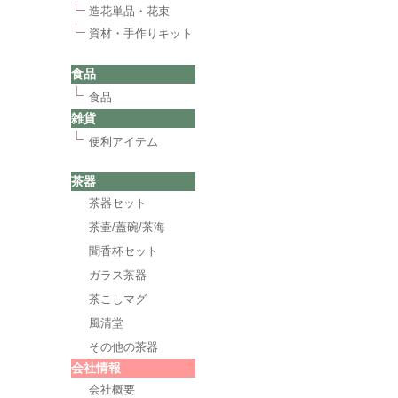
造花単品・花束
資材・手作りキット
食品
食品
雑貨
便利アイテム
茶器
茶器セット
茶壷/蓋碗/茶海
聞香杯セット
ガラス茶器
茶こしマグ
風清堂
その他の茶器
会社情報
会社概要