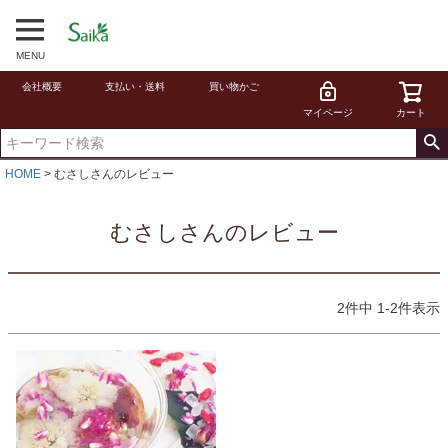
MENU
会社概要
支払い・送料
買い物かご
マイページ
カート
HOME
むさしさんのレビュー
むさしさんのレビュー
2
件中
1
-
2
件表示